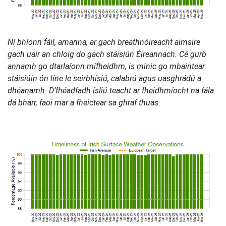
Ní bhíonn fáil, amanna, ar gach breathnóireacht aimsire
gach uair an chloig do gach stáisiún Éireannach. Cé gurb
annamh go dtarlaíonn mífheidhm, is minic go mbaintear
stáisiúin ón líne le seirbhísiú, calabrú agus uasghrádú a
dhéanamh. D’fhéadfadh ísliú teacht ar fheidhmíocht na fála
dá bharr, faoi mar a fheictear sa ghraf thuas.