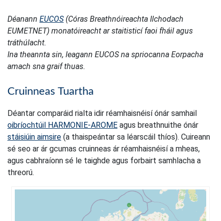
Déanann
EUCOS
(Córas Breathnóireachta Ilchodach
EUMETNET) monatóireacht ar staitisticí faoi fháil agus
tráthúlacht.
Ina theannta sin, leagann EUCOS na spriocanna Eorpacha
amach sna graif thuas.
Cruinneas Tuartha
Déantar comparáid rialta idir réamhaisnéisí ónár samhail
oibríochtúil HARMONIE-AROME
agus breathnuithe ónár
stáisiúin aimsire
(a thaispeántar sa léarscáil thíos). Cuireann
sé seo ar ár gcumas cruinneas ár réamhaisnéisí a mheas,
agus cabhraíonn sé le taighde agus forbairt samhlacha a
threorú.