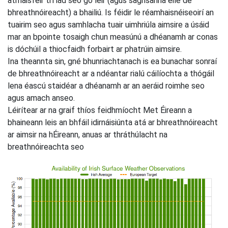
atmaisféir trí iad seo go léir (agus saghsanna eile de
bhreathnóireacht) a bhailiú. Is féidir le réamhaisnéiseoirí an
tuairim seo agus samhlacha tuair uimhriúla aimsire a úsáid
mar an bpointe tosaigh chun measúnú a dhéanamh ar conas
is dóchúil a thiocfaidh forbairt ar phatrúin aimsire.
Ina theannta sin, gné bhunriachtanach is ea bunachar sonraí
de bhreathnóireacht ar a ndéantar rialú cáilíochta a thógáil
lena éascú staidéar a dhéanamh ar an aeráid roimhe seo
agus amach anseo.
Léirítear ar na graif thíos feidhmíocht Met Éireann a
bhaineann leis an bhfáil idirnáisiúnta atá ar bhreathnóireacht
ar aimsir na hÉireann, anuas ar thráthúlacht na
breathnóireachta seo