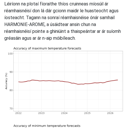
Léiríonn na plotaí fíoraithe thíos cruinneas míosúil ár
réamhaisnéisí don lá dár gcionn maidir le huasteocht agus
íosteacht. Tagann na sonraí réamhaisnéise ónár samhail
HARMONIE-AROME, a úsáidtear ansin chun na
réamhaisnéisí pointe a ghiniúint a thaispeántar ar ár suíomh
gréasáin agus ar ár n-aip móibíleach.