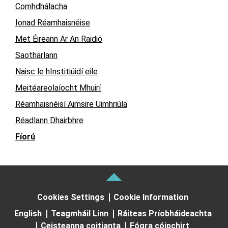
Comhdhálacha
Ionad Réamhaisnéise
Met Éireann Ar An Raidió
Saotharlann
Naisc le hInstitiúidí eile
Meitéareolaíocht Mhuirí
Réamhaisnéisí Aimsire Uimhriúla
Réadlann Dhairbhre
Fíorú
Cookies Settings
Cookie Information
English
Teagmháil Linn
Ráiteas Príobháideachta
Ceisteanna coitianta
Fógra cóipchirt