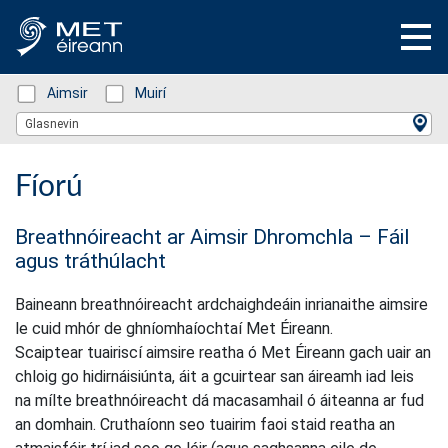
Status: Green
Aimsir
Status: Green
Muirí
Location Search
Glasnevin
Fíorú
Breathnóireacht ar Aimsir Dhromchla – Fáil
agus tráthúlacht
Baineann breathnóireacht ardchaighdeáin inrianaithe aimsire
le cuid mhór de ghníomhaíochtaí Met Éireann.
Scaiptear tuairiscí aimsire reatha ó Met Éireann gach uair an
chloig go hidirnáisiúnta, áit a gcuirtear san áireamh iad leis
na mílte breathnóireacht dá macasamhail ó áiteanna ar fud
an domhain. Cruthaíonn seo tuairim faoi staid reatha an