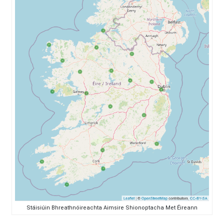
Stáisiúin Bhreathnóireachta Aimsire Shionoptacha Met Éireann