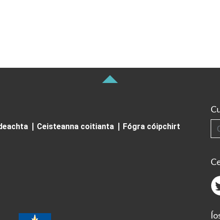
Cu
Cuardai
ideachta
Ceisteanna coitianta
Fógra cóipchirt
Ce
Ío