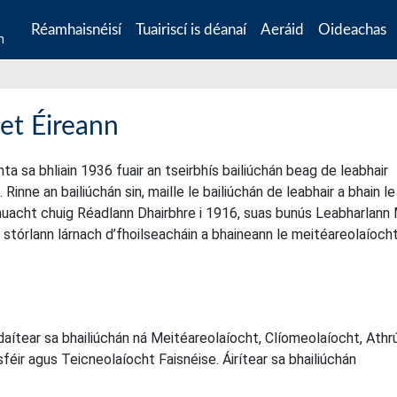
Réamhaisnéisí
Tuairiscí is déanaí
Aeráid
Oideachas
n
et Éireann
a sa bhliain 1936 fuair an tseirbhís bailiúchán beag de leabhair
 Rinne an bailiúchán sin, maille le bailiúchán de leabhair a bhain le
e huacht chuig Réadlann Dhairbhre i 1916, suas bunús Leabharlann
an stórlann lárnach d’fhoilseacháin a bhaineann le meitéareolaíocht
daítear sa bhailiúchán ná Meitéareolaíocht, Clíomeolaíocht, Athr
sféir agus Teicneolaíocht Faisnéise. Áirítear sa bhailiúchán