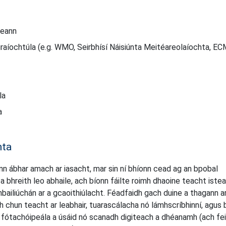
reann
aíochtúla (e.g. WMO, Seirbhísí Náisiúnta Meitéareolaíochta, E
la
a
hta
nn ábhar amach ar iasacht, mar sin ní bhíonn cead ag an bpobal
a bhreith leo abhaile, ach bíonn fáilte roimh dhaoine teacht iste
bailiúchán ar a gcaoithiúlacht. Féadfaidh gach duine a thagann ar
 chun teacht ar leabhair, tuarascálacha nó lámhscríbhinní, agus 
 fótachóipeála a úsáid nó scanadh digiteach a dhéanamh (ach fe