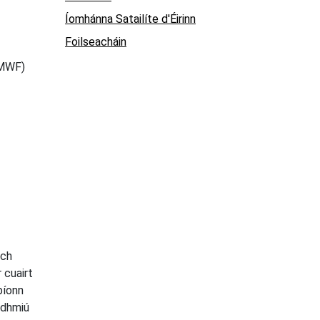
Íomhánna Satailíte d'Éirinn
Foilseacháin
CMWF)
ach
 cuairt
bíonn
idhmiú