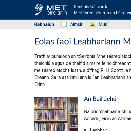
Seirbhís Náisiúnta
Meitéareolaíochta na hÉirean
Rabhaidh
Status: Green
Aimsir
Status: Green
Muirí
Eolas faoi Leabharlann M
Tráth ar bunaíodh an tSeirbhís Mheitéareolaíocht
theicniúla agus de thaifid aimsire le hoidhreacht.
meitéareolaíocht luath, a d’fhág R. H. Scott l
Éireann. Sa lá atá inniu ann is í an Leabharlann 
Éirinn.
An Bailiúchán
Na príomhábhair a chlú
Aeráide, Fisic an Atmai
Leabhair