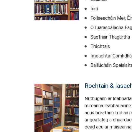
Irisí
Foilseacháin Met Éi
OTuarascálacha Eagr
Saothair Thagartha
Tráchtais
Imeachtaí Comhdhá
Bailiúcháin Speisialt
Rochtain & Iasac
Ní thugann ár leabharla
míreanna leabharlainne 
agus breathnú tríd an m
ár gcatalóg a chuardach
cead acu ár n-áiseanna