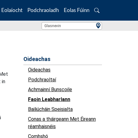
Eolaíocht
Podchraoladh
Eolas Fúinn
Search
Location Search
Glasnevin
Oideachas
Oideachas
 Met
Podchraoltaí
 in
Achmainní Bunscoile
Faoin Leabharlann
Bailiúcháin Speisialta
ú
Conas a tháirgeann Met Éireann
réamhaisnéis
Comhshó