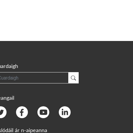
ardaigh
gh
Cuardaigh
angail
slódáil ár n-aipeanna