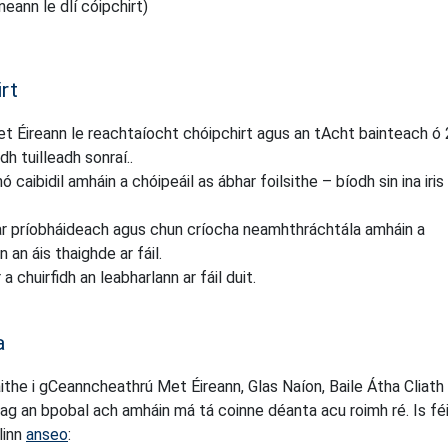
neann le dlí cóipchirt)
irt
t Éireann le reachtaíocht chóipchirt agus an tAcht bainteach ó
dh tuilleadh sonraí.
.
caibidil amháin a chóipeáil as ábhar foilsithe – bíodh sin ina iris
éar príobháideach agus chun críocha neamhthráchtála amháin a
 an áis thaighde ar fáil.
a chuirfidh an leabharlann ar fáil duit.
a
ithe i gCeanncheathrú Met Éireann, Glas Naíon, Baile Átha Cliath
ag an bpobal ach amháin má tá coinne déanta acu roimh ré. Is féi
linn
anseo
: