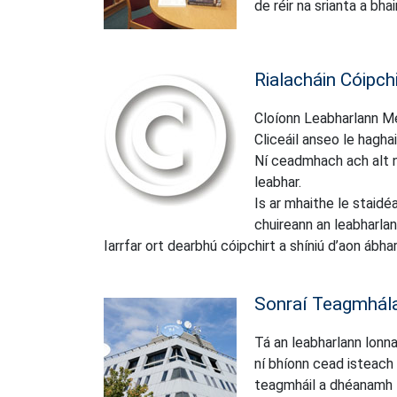
de réir na srianta a bhai
Rialacháin Cóipch
Cloíonn Leabharlann Me
Cliceáil
anseo le haghai
Ní ceadmhach ach alt nó 
leabhar.
Is ar mhaithe le staid
chuireann an leabharlann
Iarrfar ort dearbhú cóipchirt a shíniú d’aon ábhar 
Sonraí Teagmhál
Tá an leabharlann lonna
ní bhíonn cead isteach 
teagmháil a dhéanamh 