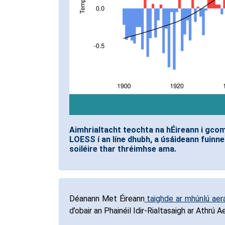
Aimhrialtacht teochta na hÉireann i gcom
LOESS í an líne dhubh, a úsáideann fuinne
soiléire thar thréimhse ama.
Déanann Met Éireann
taighde ar mhúnlú aer
d’obair an Phainéil Idir-Rialtasaigh ar Athrú 