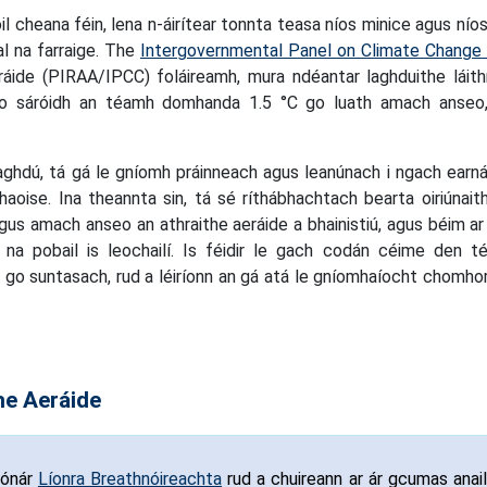
 cheana féin, lena n-áirítear tonnta teasa níos minice agus níos
al na farraige. The
Intergovernmental Panel on Climate Change
eráide (PIRAA/IPCC) foláireamh, mura ndéantar laghduithe láit
go sáróidh an téamh domhanda 1.5 °C go luath amach anseo,
aghdú, tá gá le gníomh práinneach agus leanúnach i ngach earná
aoise. Ina theannta sin, tá sé ríthábhachtach bearta oiriúnait
agus amach anseo an athraithe aeráide a bhainistiú, agus béim ar 
na pobail is leochailí. Is féidir le gach codán céime den 
ú go suntasach, rud a léiríonn an gá atá le gníomhaíocht chomho
the Aeráide
 ónár
Líonra Breathnóireachta
rud a chuireann ar ár gcumas anail