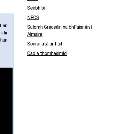
Seirbhísí
NFCS
d an
Suíomh Gréasáin na bhFaisnéisí
idir
Aimsire
chun
Sonraí atá ar Fáil
Cad a thomhasimid