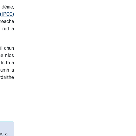
 déine,
 (IPCC)
hreacha
 rud a
il chun
he níos
leith a
téamh a
rdaithe
ís a