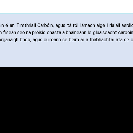
é an Timthriall Carbóin, agus tá ról lárnach aige i rialáil aerái
n físeán seo na próisis chasta a bhaineann le gluaiseacht carbóin 
 orgánaigh bheo, agus cuireann sé béim ar a thábhachtaí atá sé 