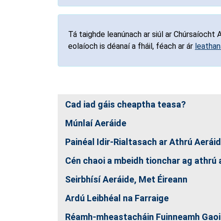
Tá taighde leanúnach ar siúl ar Chúrsaíocht
eolaíoch is déanaí a fháil, féach ar ár
leathan
Cad iad gáis cheaptha teasa?
Múnlaí Aeráide
Painéal Idir-Rialtasach ar Athrú Aerái
Cén chaoi a mbeidh tionchar ag athrú a
Seirbhísí Aeráide, Met Éireann
Ardú Leibhéal na Farraige
Réamh-mheastacháin Fuinneamh Gaoi