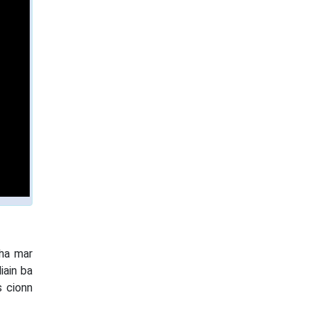
cha mar
iain ba
s cionn