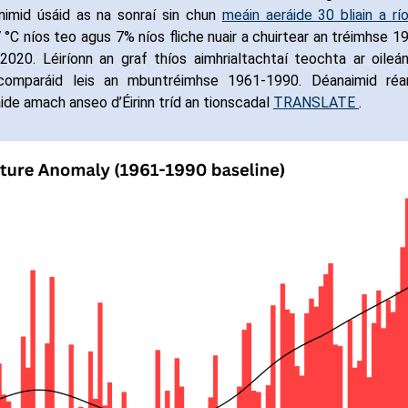
inimid úsáid as na sonraí sin chun
meáin aeráide 30 bliain a r
.7 °C níos teo agus 7% níos fliche nuair a chuirtear an tréimhse 1
-2020.
Léiríonn an graf thíos aimhrialtachtaí teochta ar oileá
gcomparáid leis an mbuntréimhse 1961-1990.
Déanaimid ré
áide amach anseo d’Éirinn tríd an tionscadal
TRANSLATE
.