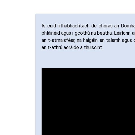
Is cuid ríthábhachtach de chóras an Domhain 
phláinéid agus i gcothú na beatha. Léiríonn a
an t-atmaisféar, na haigéin, an talamh agus
an t-athrú aeráide a thuiscint.