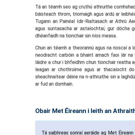
Tá an téamh seo ag cruthú athruithe comhshaoil
báisteach throm, triomaigh agus ardú ar leibhé
Tugann an Painéal Idir-Rialtasach ar Athrú A
agus suntasacha ar astaíochtaí, gur dócha 
dhéanfaidh na tionchair sin níos measa.
Chun an téamh a theorannú agus na rioscaí a l
neodracht carbóin a bhaint amach faoi lár na h
láidre a chur i bhfeidhm chun tionchair reatha 
leagan ar chothroime agus ar thacaíocht do 
sheachnaítear déine na n-athruithe sin a laghd
ar fud an domhain.
Obair Met Éireann i leith an Athrai
Tá saibhreas sonraí aeráide ag Met Éireann