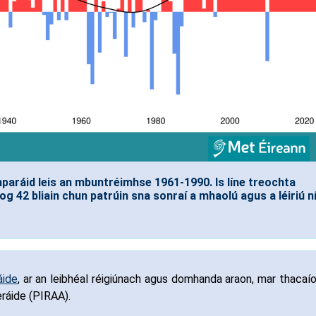
paráid leis an mbuntréimhse 1961-1990. Is líne treochta
og 42 bliain chun patrúin sna sonraí a mhaolú agus a léiriú n
áide
, ar an leibhéal réigiúnach agus domhanda araon, mar thacaí
Aeráide (PIRAA).