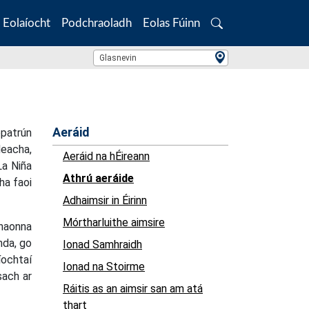
Eolaíocht
Podchraoladh
Eolas Fúinn
Search
Location Search
Glasnevin
Aeráid
bpatrún
deacha,
Aeráid na hÉireann
La Niña
Athrú aeráide
ha faoi
Adhaimsir in Éirinn
Mórtharluithe aimsire
dhaonna
nda, go
Ionad Samhraidh
íochtaí
Ionad na Stoirme
sach ar
Ráitis as an aimsir san am atá
thart