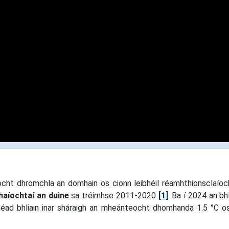
ocht dhromchla an domhain os cionn leibhéil réamhthionsclaío
haíochtaí an duine
sa tréimhse 2011-2020
[1]
. Ba í 2024 an bhl
héad bhliain inar sháraigh an mheánteocht dhomhanda 1.5 °C o