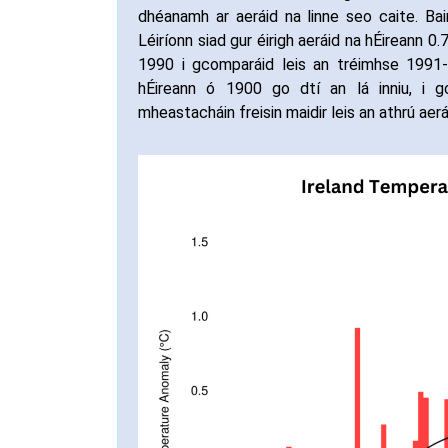
dhéanamh ar aeráid na linne seo caite. Ba
Léiríonn siad gur éirigh aeráid na hÉireann 0
1990 i gcomparáid leis an tréimhse 1991
hÉireann ó 1900 go dtí an lá inniu, i 
mheastacháin freisin maidir leis an athrú aer