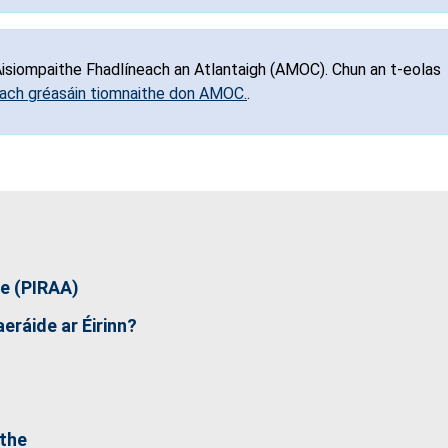
 Aisiompaithe Fhadlíneach an Atlantaigh (AMOC). Chun an t-eolas
ach gréasáin tiomnaithe don AMOC.
.
de (PIRAA)
eráide ar Éirinn?
the