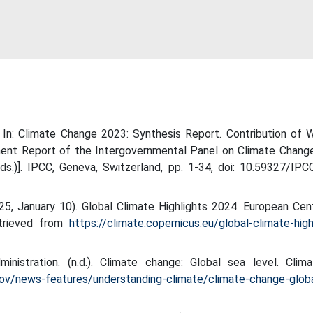
In: Climate Change 2023: Synthesis Report. Contribution of 
sment Report of the Intergovernmental Panel on Climate Chang
s.)]. IPCC, Geneva, Switzerland, pp. 1-34, doi: 10.59327/IP
5, January 10). Global Climate Highlights 2024. European Cen
trieved from
https://climate.copernicus.eu/global-climate-high
istration. (n.d.). Climate change: Global sea level. Clima
gov/news-features/understanding-climate/climate-change-glob