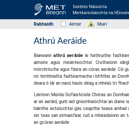
Seirbhís Náisiúnta
Meitéareolaíochta na hÉirean
Rabhaidh
Status: Green
Aimsir
Status: Green
Muirí
Athrú Aeráide
Baineann
athrú aeráide
le hathruithe fadtéarm
aimsire agus meánteochtaí. Cruthaíonn idirgh
mórchríocha agus fásra an córas aeráide. Cé gu
nó timthriallta fadtéarmacha i bhfithis an Domha
deara ó lár an naoú haois déag a mhíniú trí fhac
Léiríonn Múnlaí Sofaisticiúla Chóras an Domhain
ar an aeráid, gurb iad gníomhaíochtaí an duine
háirithe astaíochtaí gás ceaptha teasa amhail
sin teas san atmaisféar, rud a mhéadaíonn an
an gcóras aeráide.