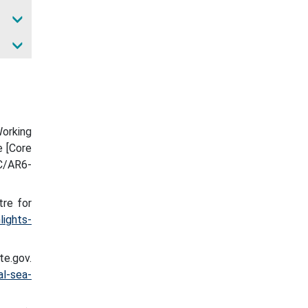
Working
e [Core
CC/AR6-
tre for
lights-
te.gov.
al-sea-