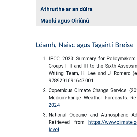
Athruithe ar an dúlra
Maolú agus Oiriúnú
Léamh, Naisc agus Tagairtí Breise
IPCC, 2023: Summary for Policymakers. 
Groups I, II and III to the Sixth Asses
Writing Team, H. Lee and J. Romero (ed
9789291691647.001
Copernicus Climate Change Service. (202
Medium-Range Weather Forecasts. Re
2024
National Oceanic and Atmospheric Admin
Retrieved from
https://www.climate.
level