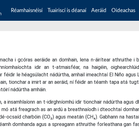
Réamhaisnéisí
Tuairiscí is déanaí
Aeráid
Oideachas
n
acha i gcóras aeráide an domhain, lena n-áirítear athruithe i 
níomhaíochta idir an t-atmaisféar, na haigéin, oighearchlúi
r féidir le héagsúlacht nádúrtha, amhail imeachtaí El Niño agus 
in, tionchar a imirt ar an aeráid, ní féidir an téamh tapa atá tugt
htóirí nádúrtha amháin.
, a insamhlaíonn an t-idirghníomhú idir tionchair nádúrtha agus 
 is mó atá freagrach as an ardú a breathnaíodh i dteochtaí domha
 dé-ocsaíd charbóin (CO₂) agus meatán (CH₄). Gabhann na hasta
 téamh domhanda agus a spreagann athruithe forleathana gan fa