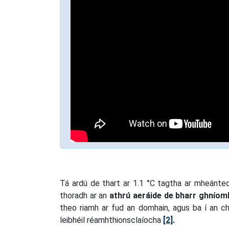
Tá ardú de thart ar 1.1 °C tagtha ar mheánte
thoradh ar an
athrú aeráide de bharr ghníom
theo riamh ar fud an domhain, agus ba í an c
leibhéil réamhthionsclaíocha
[2]
.