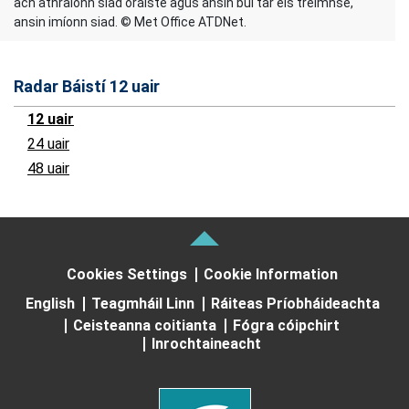
ach athraíonn siad oráiste agus ansin buí tar éis tréimhse,
ansin imíonn siad. © Met Office ATDNet.
Radar Báistí 12 uair
12 uair
24 uair
48 uair
Cookies Settings
Cookie Information
English
Teagmháil Linn
Ráiteas Príobháideachta
Ceisteanna coitianta
Fógra cóipchirt
Inrochtaineacht