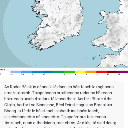
An Radar Báistí is déanaí a léiríonn an báisteach le roghanna
ama/eatramh. Taispeánann sraitheanna radar na hÉireann
báisteach uaidh 4 radar atá lonnaithe in Aerfort Bhaile Átha
Cliath, Aerfort na Sionainne, Béal Feirste agus sa Bhreatain
Bheag. Is féidir le báisteach a bheith ina bháisteach,
cloichshneachta nó sneachta. Taispeántar stailceanna
tintreach, nuair a tharlaíonn, mar chros. Ar dtús, tá siad dearg