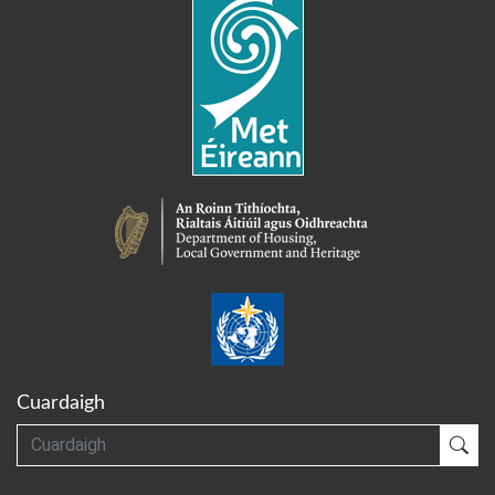
Cuardaigh
Cuardaigh
Cua