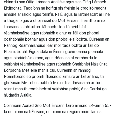
chinntiú san Oifig Lárnach Anailíse agus san Oifig Lárnach
Eitlíochta. Tacaíonn na hoifigí sin freisin le craoltóireacht
aimsire ar raidió agus teilifís RTÉ, agus le láithreacht ar líne
a thógáil agus a choinneáil do Met Éireann. Ináirithe ar na
tascanna a bhfuil an-tábhacht leo tá seirbhísí
réamhaisnéise agus rabhaidh a chur ar fáil don phobal
cothabhála bóthair agus don phobal eitlíochta. Cuireann an
Rannóg Réamhaisnéise lear mór tacaíochta ar fáil do
Bhainistíocht Éigeandála in Éirinn i gcéimeanna pleanála
agus oibriúcháin araon, agus déanann sí comhordú le
seirbhísí réamhaisnéise agus rabhaidh Sheirbhísí Náisiúnta
Eorpacha Met eile mar is cuí. Cuireann an rannóg
Réamhaisnéise príomh fhaisnéis aimsire ar fáil ar líne, trí
ghréasán Met chun cabhrú le cinntí a dhéanamh ar fud
roinnt mhaith comhlachtaí seirbhíse poiblí, ó na Gardaí go
hÚdaráis Áitiúla.
Coinníonn Aonad Gnó Met Éireann faire aimsire 24-uair, 365-
lá os cionn na hÉireann, os cionn na réigiúin muirí faoina