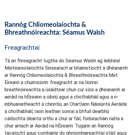
Rannóg Chliomeolaíochta &
Bhreathnóireachta: Séamus Walsh
Freagrachtaí
Tá an fhreagracht tugtha do Séamus Walsh ag leibhéal
Meitéareolaíochta Sinsearach ar bhainistíocht a dhéanamh
ar Rannóg Chliomeolaíochta & Bhreathnóireachta Met
Éireann a chuimsíonn: freagracht ar na líonraí
breathnóireachta a úsáidtear chun cur síos a dhéanamh ar
aeráid na hÉireann a oibriú agus a chothabháil agus a n-
inbhuanaitheacht a chinntiú; an Chartlann Náisiúnta Aeráide
a chothabháil; raon leathan sonraí a bhfuil dearbhú
cáilíochta déanta orthu a chur ar fáil; foilseacháin rialta a
chur amach ar Aeráid na hÉireann. Tugann an Rannóg
tacaíocht agus comhairle do ghníomhaireachtaí stáit agus