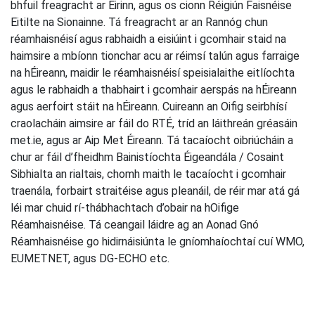
bhfuil freagracht ar Éirinn, agus os cionn Réigiún Faisnéise
Eitilte na Sionainne. Tá freagracht ar an Rannóg chun
réamhaisnéisí agus rabhaidh a eisiúint i gcomhair staid na
haimsire a mbíonn tionchar acu ar réimsí talún agus farraige
na hÉireann, maidir le réamhaisnéisí speisialaithe eitlíochta
agus le rabhaidh a thabhairt i gcomhair aerspás na hÉireann
agus aerfoirt stáit na hÉireann. Cuireann an Oifig seirbhísí
craolacháin aimsire ar fáil do RTÉ, tríd an láithreán gréasáin
met.ie, agus ar Aip Met Éireann. Tá tacaíocht oibriúcháin a
chur ar fáil d’fheidhm Bainistíochta Éigeandála / Cosaint
Sibhialta an rialtais, chomh maith le tacaíocht i gcomhair
traenála, forbairt straitéise agus pleanáil, de réir mar atá gá
léi mar chuid rí-thábhachtach d’obair na hOifige
Réamhaisnéise. Tá ceangail láidre ag an Aonad Gnó
Réamhaisnéise go hidirnáisiúnta le gníomhaíochtaí cuí WMO,
EUMETNET, agus DG-ECHO etc.