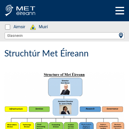
Status: Green
Aimsir
Status: Green
Muirí
Location Search
Glasnevin
Struchtúr Met Éireann