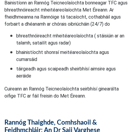
Bainistíonn an Rannóg Teicneolaíochta bonneagar TFC agus
bhreathnóireacht mheitéareolaíochta Met Éireann. Ar
fheidhmeanna na Rannóige tá tacaíocht, cothabháil agus
forbairt a dhéanamh ar chórais oibriúcháin (24/7) do
bhreathnóireacht mheitéareolaíochta ( stáisiúin ar an
talamh, satailít agus radar)
bhainistíocht shonraí meitéareolaíochta agus
cumarsáid
táirgeadh agus scaipeadh sheirbhísí aimsire agus
aeráide
Cuireann an Rannóg Teicneolaíochta seirbhísí ginearálta
oifige TFC ar fáil freisin do Met Éireann.
Rannóg Thaighde, Comhshaoil &
Feidhmchláir: An Dr Saji Varghese