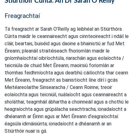
Stiúrthóir Cúnta: An Dr Sarah O’Reilly
Freagrachtaí
Tá freagracht ar Sarah O’Reilly ag leibhéal an Stiúrthóra
Cúnta maidir le ceannaireacht agus cinnteoireacht i ndáil le
cláir, beartais, buiséid agus daoine a bhainistiú ar fud Met
Éireann; pleanáil straitéiseach fhoriomlán maidir le
gníomhaíochtaí oibríochtúla, riaracháin agus eolaíochta /
teicniúla de chuid Met Éireann; maoirsiú foriomlán ar
thomhas feidhmíochta agus dearbhú cáilíochta thar ceann
Met Éireann, freagracht as bainistíocht líne dírí i gcás
Meitéareolaithe Sinsearacha / Ceann Roinne; treoir
eolaíochta agus teicniúil, nuálaíocht agus ceannaireacht a
sholáthar, teagmháil ábhartha a choinneáil agus a chothú le
heagraíochta agus grúpálacha seachtracha; ionadaíocht a
dhéanamh ar Éirinn agus ar Met Éireann d’eagraíochtaí
éagsúla idirnáisiúnta; ionadaíocht a dhéanamh ar an
Stiúrthóir nuair is gá.