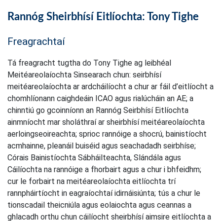
Rannóg Sheirbhísí Eitlíochta: Tony Tighe
Freagrachtaí
Tá freagracht tugtha do Tony Tighe ag leibhéal
Meitéareolaíochta Sinsearach chun: seirbhísí
meitéareolaíochta ar ardcháilíocht a chur ar fáil d’eitlíocht a
chomhlíonann caighdeáin ICAO agus rialúcháin an AE; a
chinntiú go gcoinníonn an Rannóg Seirbhísí Eitlíochta
ainmníocht mar sholáthraí ar sheirbhísí meitéareolaíochta
aerloingseoireachta; sprioc rannóige a shocrú, bainistíocht
acmhainne, pleanáil buiséid agus seachadadh seirbhíse;
Córais Bainistíochta Sábháilteachta, Slándála agus
Cáilíochta na rannóige a fhorbairt agus a chur i bhfeidhm;
cur le forbairt na meitéareolaíochta eitlíochta trí
rannpháirtíocht in eagraíochtaí idirnáisiúnta; tús a chur le
tionscadail theicniúla agus eolaiochta agus ceannas a
ghlacadh orthu chun cáilíocht sheirbhísí aimsire eitlíochta a