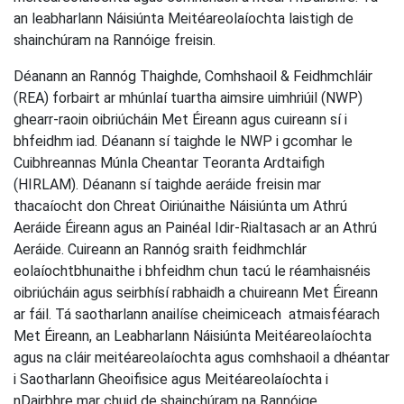
an leabharlann Náisiúnta Meitéareolaíochta laistigh de
shainchúram na Rannóige freisin.
Déanann an Rannóg Thaighde, Comhshaoil & Feidhmchláir
(REA) forbairt ar mhúnlaí tuartha aimsire uimhriúil (NWP)
ghearr-raoin oibriúcháin Met Éireann agus cuireann sí i
bhfeidhm iad. Déanann sí taighde le NWP i gcomhar le
Cuibhreannas Múnla Cheantar Teoranta Ardtaifigh
(HIRLAM). Déanann sí taighde aeráide freisin mar
thacaíocht don Chreat Oiriúnaithe Náisiúnta um Athrú
Aeráide Éireann agus an Painéal Idir-Rialtasach ar an Athrú
Aeráide. Cuireann an Rannóg sraith feidhmchlár
eolaíochtbhunaithe i bhfeidhm chun tacú le réamhaisnéis
oibriúcháin agus seirbhísí rabhaidh a chuireann Met Éireann
ar fáil. Tá saotharlann anailíse cheimiceach atmaisféarach
Met Éireann, an Leabharlann Náisiúnta Meitéareolaíochta
agus na cláir meitéareolaíochta agus comhshaoil a dhéantar
i Saotharlann Gheoifisice agus Meitéareolaíochta i
nDairbhre mar chuid de shainchúram na Rannóige.