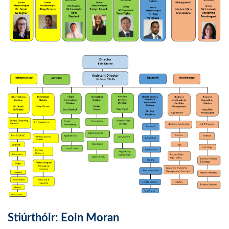
Stiúrthóir: Eoin Moran