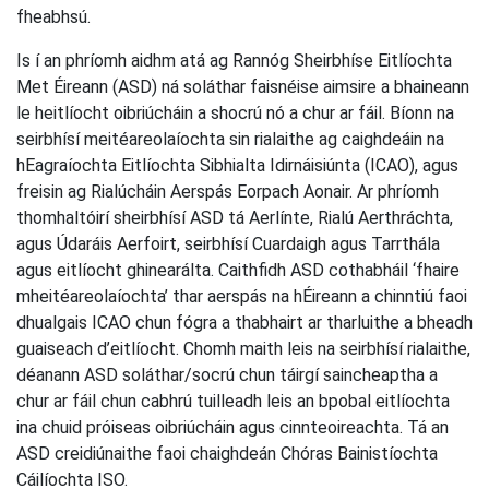
fheabhsú.
Is í an phríomh aidhm atá ag Rannóg Sheirbhíse Eitlíochta
Met Éireann (ASD) ná soláthar faisnéise aimsire a bhaineann
le heitlíocht oibriúcháin a shocrú nó a chur ar fáil. Bíonn na
seirbhísí meitéareolaíochta sin rialaithe ag caighdeáin na
hEagraíochta Eitlíochta Sibhialta Idirnáisiúnta (ICAO), agus
freisin ag Rialúcháin Aerspás Eorpach Aonair. Ar phríomh
thomhaltóirí sheirbhísí ASD tá Aerlínte, Rialú Aerthráchta,
agus Údaráis Aerfoirt, seirbhísí Cuardaigh agus Tarrthála
agus eitlíocht ghinearálta. Caithfidh ASD cothabháil ‘fhaire
mheitéareolaíochta’ thar aerspás na hÉireann a chinntiú faoi
dhualgais ICAO chun fógra a thabhairt ar tharluithe a bheadh
guaiseach d’eitlíocht. Chomh maith leis na seirbhísí rialaithe,
déanann ASD soláthar/socrú chun táirgí saincheaptha a
chur ar fáil chun cabhrú tuilleadh leis an bpobal eitlíochta
ina chuid próiseas oibriúcháin agus cinnteoireachta. Tá an
ASD creidiúnaithe faoi chaighdeán Chóras Bainistíochta
Cáilíochta ISO.