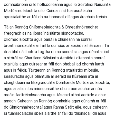
comhoibríonn sí le hollscoileanna agus le Seirbhísí Náisiúnta
Meitéareolaíochta eile. Cuireann sí tuarascálacha
speisialaithe ar fáil do na tionscail dlí agus árachais freisin.
Tá an Rannóg Chlíomeolaíochta & Bhreathnóireachta
freagrach as na líonraí náisiúnta sionoptacha,
clíomeolaíochta agus báistí a chuireann na sonraí
breathnóireachta ar fáil le cur síos ar aeráid na hÉireann. Tá
dearbhú cáilíochta tugtha do na sonraí sin agus déantar iad
a stóráil sa Chartlann Náisiúnta Aeráide i dteannta sonraí
stairiúla, agus cuirtear ar fáil don phobal iad chomh luath
agus is féidir. Táirgeann an Rannóg staitisticí míosúla,
séasúracha agus bliantúla ar aeráid na hÉireann atá ar
chaighdeáin na hEagraíochta Domhanda Meitéareolaíochta,
agus anailís níos mionsonraithe chun raon aschur ar nós
meáin fadtréimhseacha agus táscairí athrú aeráide a chur
amach. Cuireann an Rannóg comhairle agus cúnamh ar fáil
do Ghníomhaireachtaí agus Ranna Stáit eile, agus cuireann
sí tuarascálacha speisialaithe ar fáil do thionscail dlí agus