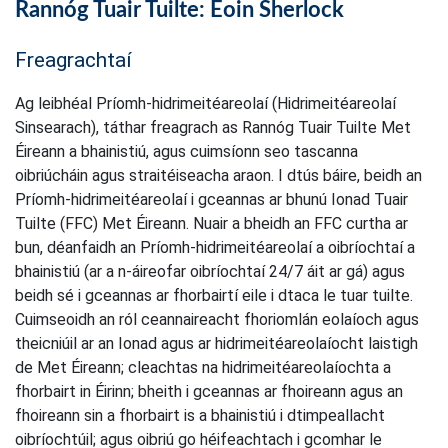
Rannóg Tuair Tuilte: Eoin Sherlock
Freagrachtaí
Ag leibhéal Príomh-hidrimeitéareolaí (Hidrimeitéareolaí
Sinsearach), táthar freagrach as Rannóg Tuair Tuilte Met
Éireann a bhainistiú, agus cuimsíonn seo tascanna
oibriúcháin agus straitéiseacha araon. I dtús báire, beidh an
Príomh-hidrimeitéareolaí i gceannas ar bhunú Ionad Tuair
Tuilte (FFC) Met Éireann. Nuair a bheidh an FFC curtha ar
bun, déanfaidh an Príomh-hidrimeitéareolaí a oibríochtaí a
bhainistiú (ar a n-áireofar oibríochtaí 24/7 áit ar gá) agus
beidh sé i gceannas ar fhorbairtí eile i dtaca le tuar tuilte.
Cuimseoidh an ról ceannaireacht fhoriomlán eolaíoch agus
theicniúil ar an Ionad agus ar hidrimeitéareolaíocht laistigh
de Met Éireann; cleachtas na hidrimeitéareolaíochta a
fhorbairt in Éirinn; bheith i gceannas ar fhoireann agus an
fhoireann sin a fhorbairt is a bhainistiú i dtimpeallacht
oibríochtúil; agus oibriú go héifeachtach i gcomhar le