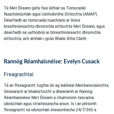
Tá Met Éireann gafa faoi láthair sa Tionscadal
Nuachóiriúcháin agus Uathoibrithe Eitlíochta (AMAP).
Déanfaidh an tionscadal nuachóiriú ar líonra
breathnóireachta dhromchla eitlíochta Met Éireann, agus
déanfaidh sé uathoibriú ar bhreathnóireacht dhromchla
eitlíochta, ach amháin i gcás Bhaile Átha Cliath.
Rannóg Réamhaisnéise: Evelyn Cusack
Freagrachtaí
Tá an fhreagracht tugtha do ag leibhéal Meitéareolaíochta
Sinsearach ar bhainistíocht a dhéanamh ar Rannóg
Réamhaisnéise Met Éireann a chuimsíonn tascanna
oibriúcháin agus straitéiseacha araon. Is í an phríomh
fhreagracht ná oibriúcháin sheasmhacha 24/7/365 a