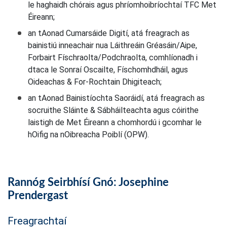
le haghaidh chórais agus phríomhoibríochtaí TFC Met
Éireann;
an tAonad Cumarsáide Digití, atá freagrach as
bainistiú inneachair nua Láithreáin Gréasáin/Aipe,
Forbairt Físchraolta/Podchraolta, comhlíonadh i
dtaca le Sonraí Oscailte, Físchomhdháil, agus
Oideachas & For-Rochtain Dhigiteach;
an tAonad Bainistíochta Saoráidí, atá freagrach as
socruithe Sláinte & Sábháilteachta agus cóirithe
laistigh de Met Éireann a chomhordú i gcomhar le
hOifig na nOibreacha Poiblí (OPW).
Rannóg Seirbhísí Gnó: Josephine
Prendergast
Freagrachtaí