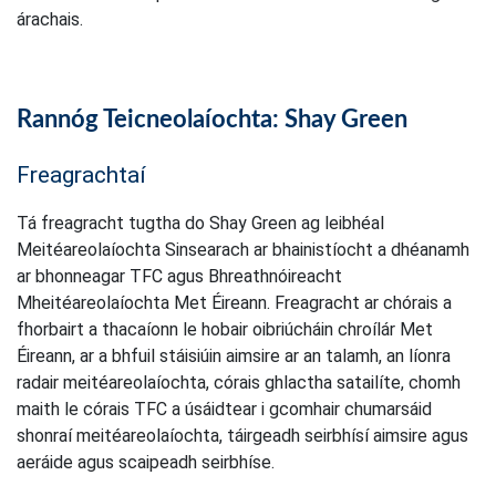
árachais.
Rannóg Teicneolaíochta: Shay Green
Freagrachtaí
Tá freagracht tugtha do Shay Green ag leibhéal
Meitéareolaíochta Sinsearach ar bhainistíocht a dhéanamh
ar bhonneagar TFC agus Bhreathnóireacht
Mheitéareolaíochta Met Éireann. Freagracht ar chórais a
fhorbairt a thacaíonn le hobair oibriúcháin chroílár Met
Éireann, ar a bhfuil stáisiúin aimsire ar an talamh, an líonra
radair meitéareolaíochta, córais ghlactha satailíte, chomh
maith le córais TFC a úsáidtear i gcomhair chumarsáid
shonraí meitéareolaíochta, táirgeadh seirbhísí aimsire agus
aeráide agus scaipeadh seirbhíse.