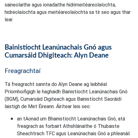
saineolaithe agus ionadaithe hidrimeitéareolaíochta,
hidreolaíochta agus meitéareolaíochta sa tír seo agus thar
lear.
Bainistíocht Leanúnachais Gnó agus
Cumarsáid Dhigiteach: Alyn Deane
Freagrachtaí
Tá freagracht sannta do Alyn Deane ag leibhéal
Príomhoifigigh le haghaidh Bainistíocht Leanúnachais Gnó
(BGM), Cumarsáid Digiteach agus Bainistíocht Saoráidí
laistigh de Met Éireann. Áirítear leis seo:
an tAonad um Bhainistíocht Leanúnachais Gnó, atá
freagrach as forbairt Athshlánaithe ó Thubaiste
Sheachtrach TFC agus Leanúnachais Gnó a phleanáil