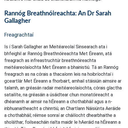
Rannóg Breathnóireachta: An Dr Sarah
Gallagher
Freagrachtaí
Is í Sarah Gallagher an Meitéareolaí Sinsearach ata i
bhfeighil ar Rannóg Breathnóireachta Met Éireann, atá
freagrach as infreastruchtúr breathnóireachta
meitéareolaíochta Met Éireann a bhainistiú. Tá an Rannóg
freagrach as na córais a thacaíonn leis na hoibríochtaí i
gceartlár Met Éireann a fhorbairt, amhail stáisiúin aimsire ar
talamh, an gréasán radair meitéareolaíochta, córais glactha
satailíte, na gréasáin a úsáidtear chun monatóireacht a
dhéanamh ar aimsir na hÉireann a chothabháil agus a n-
inbhuanaitheacht a chinntiú; an Chartlann Náisiúnta Aeráide
a chothabháil; réimse sonraí ar cháilíocht dhearbhaithe a
sholáthar; foilseacháin rialta maidir le hAeráid na hÉireann a