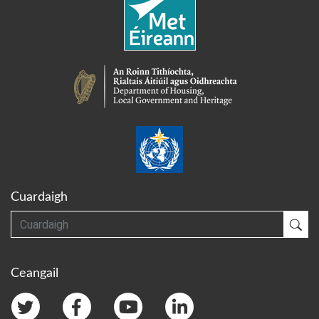
Cuardaigh
Cuardaigh
Cua
Ceangail