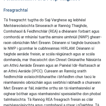
Freagrachtaí
Tá freagracht tugtha do Saji Varghese ag leibhéal
Meitéareolaíochta Sinsearach ar Rannóg Thaighde,
Comhshaoil & Feidhmchláir (REA) a dhéanann forbairt agus
comhordú ar mhúnlaí tuartha aimsire uimhriúil (NWP) ghearr-
raoin oibriúcháin Met Éireann. Déanann sí taighde bunúsach
le NWP i gcomhar le cuibhreannas HIRLAM. Déanann sí
taighde aeráide freisin, ar scála réigiúnach agus ar scála
domhanda, mar thacaíocht don Chreat Oiriúnaithe Náisiúnta
um Athrú Aeráide Éireann agus an Painéal Idir-Rialtasach ar
an Athrú Aeráide (IPCC). Cuireann an Rannóg sraith
feidhmchlár eolaíochtbhunaithe i bhfeidhm chun tacú le
réamhaisnéis oibriúcháin agus seirbhísí rabhaidh a chuireann
Met Éireann ar fáil; ináirithe orthu sin tá réamhaisnéisí ar
oighear bóthair agus réamhaisnéisí speisialaithe don phobal
talmhaíochta. Tá Rannóg REA freagrach freisin as cláir
meitéareolaíochta agus comhshaoil a ritear i nDairbhre. Tá