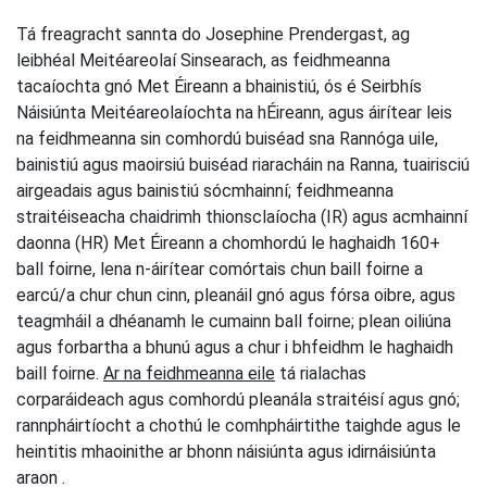
Tá freagracht sannta do Josephine Prendergast, ag
leibhéal Meitéareolaí Sinsearach, as feidhmeanna
tacaíochta gnó Met Éireann a bhainistiú, ós é Seirbhís
Náisiúnta Meitéareolaíochta na hÉireann, agus áirítear leis
na feidhmeanna sin comhordú buiséad sna Rannóga uile,
bainistiú agus maoirsiú buiséad riaracháin na Ranna, tuairisciú
airgeadais agus bainistiú sócmhainní; feidhmeanna
straitéiseacha chaidrimh thionsclaíocha (IR) agus acmhainní
daonna (HR) Met Éireann a chomhordú le haghaidh 160+
ball foirne, lena n-áirítear comórtais chun baill foirne a
earcú/a chur chun cinn, pleanáil gnó agus fórsa oibre, agus
teagmháil a dhéanamh le cumainn ball foirne; plean oiliúna
agus forbartha a bhunú agus a chur i bhfeidhm le haghaidh
baill foirne.
Ar na feidhmeanna eile
tá rialachas
corparáideach agus comhordú pleanála straitéisí agus gnó;
rannpháirtíocht a chothú le comhpháirtithe taighde agus le
heintitis mhaoinithe ar bhonn náisiúnta agus idirnáisiúnta
araon .