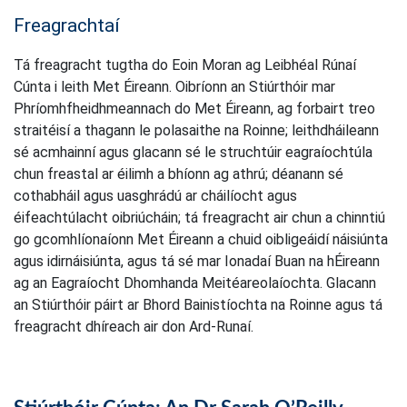
Freagrachtaí
Tá freagracht tugtha do Eoin Moran ag Leibhéal Rúnaí
Cúnta i leith Met Éireann. Oibríonn an Stiúrthóir mar
Phríomhfheidhmeannach do Met Éireann, ag forbairt treo
straitéisí a thagann le polasaithe na Roinne; leithdháileann
sé acmhainní agus glacann sé le struchtúir eagraíochtúla
chun freastal ar éilimh a bhíonn ag athrú; déanann sé
cothabháil agus uasghrádú ar cháilíocht agus
éifeachtúlacht oibriúcháin; tá freagracht air chun a chinntiú
go gcomhlíonaíonn Met Éireann a chuid oibligeáidí náisiúnta
agus idirnáisiúnta, agus tá sé mar Ionadaí Buan na hÉireann
ag an Eagraíocht Dhomhanda Meitéareolaíochta. Glacann
an Stiúrthóir páirt ar Bhord Bainistíochta na Roinne agus tá
freagracht dhíreach air don Ard-Runaí.