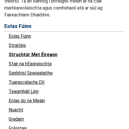
thiontú. Tá an Rannóg i bhfeighil freisin ar na cláir
meitéareolaíochta agus comhshaoil atá ar siúl ag
Faireachlann Dhairbhre.
Eolas Fúinn
Eolas Fúinn
Straitéis
Struchtúr Met Éireann
Stair na hEagraíochta
Seirbhísí Speisialaithe
Tuarascálacha Dlí
Teagmháil Linn
Eolas do na Meáin
Nuacht
Gradam
Folúntais