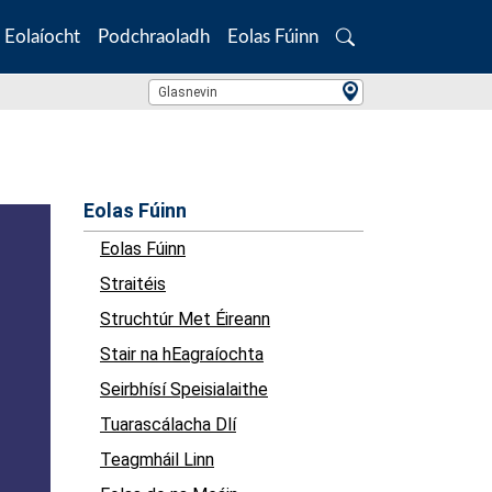
Eolaíocht
Podchraoladh
Eolas Fúinn
Search
Location Search
Glasnevin
Eolas Fúinn
Eolas Fúinn
Straitéis
Struchtúr Met Éireann
Stair na hEagraíochta
Seirbhísí Speisialaithe
Tuarascálacha Dlí
Teagmháil Linn