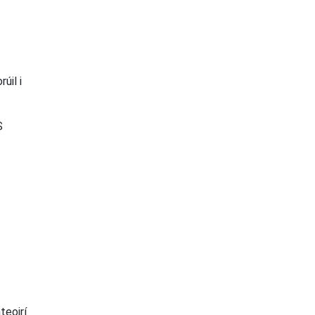
úil i
S
teoirí