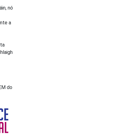
in, nó
inte a
hta
hlaigh
TEM do