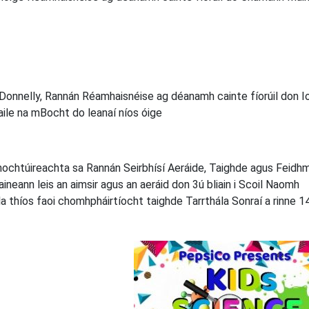
Donnelly, Rannán Réamhaisnéise ag déanamh cainte fíorúil don I
ile na mBocht do leanaí níos óige
dhochtúireachta sa Rannán Seirbhísí Aeráide, Taighde agus Feidh
aineann leis an aimsir agus an aeráid don 3ú bliain i Scoil Naomh
la thíos faoi chomhpháirtíocht taighde Tarrthála Sonraí a rinne 1