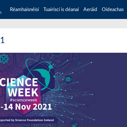
Réamhaisnéisí
Tuairiscí is déanaí
Aeráid
Oideachas
n
21