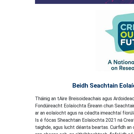
Beidh Seachtain Eolaí
Tháinig an tAire Breisoideachais agus Ardoideac
Fondúireacht Eolaíochta Éireann chun Seachtain
ar an eolaíocht agus na céadta imeachtaí fíorúla 
Is é fócas Sheachtain Eolaíochta 2021 ná Creatin
taighde, agus lucht déanta beartas. Cuirfidh a