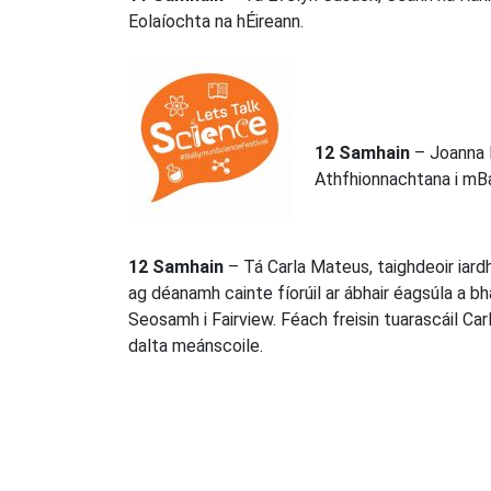
Eolaíochta na hÉireann.
12 Samhain
– Joanna 
Athfhionnachtana i mBa
12 Samhain
– Tá Carla Mateus, taighdeoir iar
ag déanamh cainte fíorúil ar ábhair éagsúla a bh
Seosamh i Fairview. Féach freisin tuarascáil Car
dalta meánscoile.