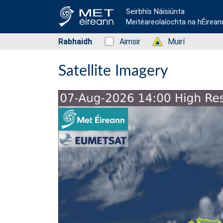
Seirbhís Náisiúnta
Meitéareolaíochta na hÉirean
Rabhaidh
Status: Green
Aimsir
Status: Green
Muirí
Satellite Imagery