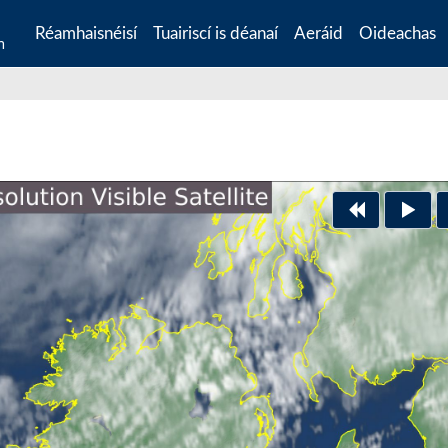
Réamhaisnéisí
Tuairiscí is déanaí
Aeráid
Oideachas
n