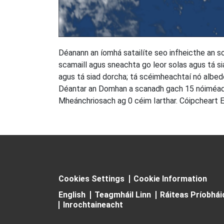
Déanann an íomhá satailíte seo infheicthe an so
scamaill agus sneachta go leor solas agus tá s
agus tá siad dorcha; tá scéimheachtaí nó albedos
Déantar an Domhan a scanadh gach 15 nóiméad 
Mheánchriosach ag 0 céim Iarthar. Cóipchear
Cookies Settings
Cookie Information
English
Teagmháil Linn
Ráiteas Príobhá
Inrochtaineacht