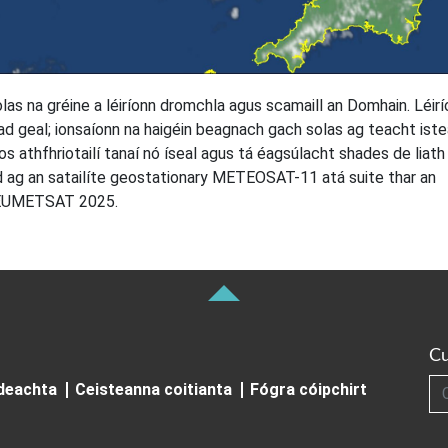
las na gréine a léiríonn dromchla agus scamaill an Domhain. Léir
iad geal; ionsaíonn na haigéin beagnach gach solas ag teacht ist
 athfhriotailí tanaí nó íseal agus tá éagsúlacht shades de liath 
ag an satailíte geostationary METEOSAT-11 atá suite thar an
t EUMETSAT 2025.
Cu
Cuardai
ideachta
Ceisteanna coitianta
Fógra cóipchirt