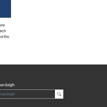
íonn
each
orthu.
ardaigh
gh
Cuardaigh