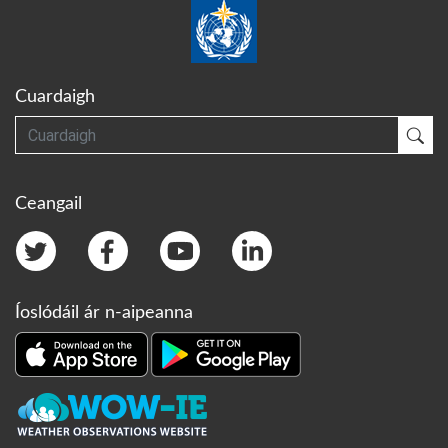
Cuardaigh
Cuardaigh
Cua
Ceangail
Íoslódáil ár n-aipeanna