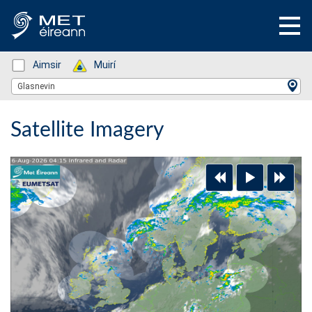
Status: Green
Aimsir
Status: Green
Muirí
Location Search
Glasnevin
Satellite Imagery