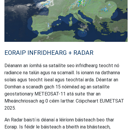
EORAIP INFRIDHEARG + RADAR
Déanann an íomhá sa satailíte seo infridhearg teocht nó
radiance na talún agus na scamaill. Is ionann na dathanna
solais agus teocht íseal agus teochtaí arda. Déantar an
Domhan a scanadh gach 15 nóiméad ag an satailíte
geostationary METEOSAT-11 atá suite thar an
Mheánchriosach ag 0 céim Iarthar. Cóipcheart EUMETSAT
2025.
An Radar baistí is déanaí a léiríonn báisteach beo thar
Eoraip. Is féidir le báisteach a bheith ina bháisteach,