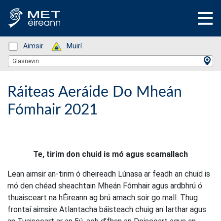
Status: Green
Aimsir
Status: Green
Muirí
Location Search
Glasnevin
Ráiteas Aeráide Do Mheán
Fómhair 2021
Te, tirim don chuid is mó agus scamallach
Lean aimsir an-tirim ó dheireadh Lúnasa ar feadh an chuid is
mó den chéad sheachtain Mheán Fómhair agus ardbhrú ó
thuaisceart na hÉireann ag brú amach soir go mall. Thug
frontaí aimsire Atlantacha báisteach chuig an Iarthar agus