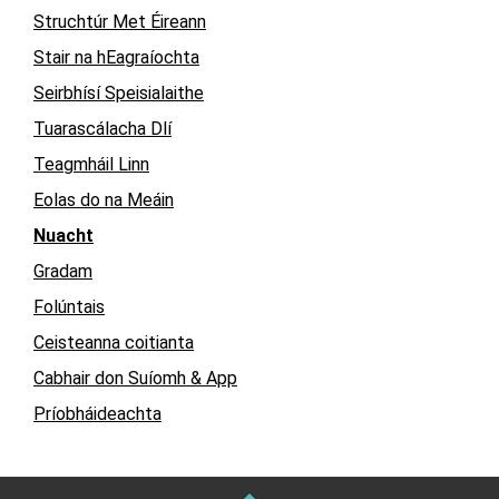
Struchtúr Met Éireann
Stair na hEagraíochta
Seirbhísí Speisialaithe
Tuarascálacha Dlí
Teagmháil Linn
Eolas do na Meáin
Nuacht
Gradam
Folúntais
Ceisteanna coitianta
Cabhair don Suíomh & App
Príobháideachta