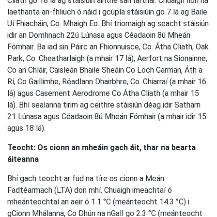
Cliath go 18 lá ag stáisiúin áirithe san Iarthar. Chuaigh líon na
laethanta an-fhliuch ó náid i gcúpla stáisiúin go 7 lá ag Baile
Uí Fhiacháin, Co. Mhaigh Eo. Bhí triomaigh ag seacht stáisiún
idir an Domhnach 22ú Lúnasa agus Céadaoin 8ú Mheán
Fómhair. Ba iad sin Páirc an Fhionnuisce, Co. Átha Cliath, Oak
Park, Co. Cheatharlaigh (a mhair 17 lá), Aerfort na Sionainne,
Co an Chláir, Caisleán Bhaile Sheáin Co Loch Garman, Áth a
Rí, Co Gaillimhe, Réadlann Dhairbhre, Co. Chiarraí (a mhair 16
lá) agus Casement Aerodrome Co Átha Cliath (a mhair 15
lá). Bhí sealanna tirim ag ceithre stáisiún déag idir Satharn
21 Lúnasa agus Céadaoin 8ú Mheán Fómhair (a mhair idir 15
agus 18 lá).
Teocht: Os cionn an mheáin gach áit, thar na bearta
áiteanna
Bhí gach teocht ar fud na tíre os cionn a Meán
Fadtéarmach (LTA) don mhí. Chuaigh imeachtaí ó
mheánteochtaí an aeir ó 1.1 °C (meánteocht 14.3 °C) i
gCionn Mhálanna, Co Dhún na nGall go 2.3 °C (meánteocht