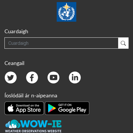
Cuardaigh
Cuardaigh
Cua
Ceangail
Íoslódáil ár n-aipeanna