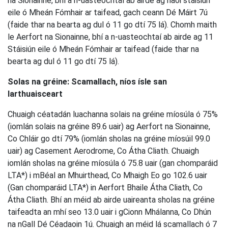
na Sionainne, bhí a n-uasteochtaí ab airde ag naoi stáisiún
eile ó Mheán Fómhair ar taifead, gach ceann Dé Máirt 7ú
(faide thar na bearta ag dul ó 11 go dtí 75 lá). Chomh maith
le Aerfort na Sionainne, bhí a n-uasteochtaí ab airde ag 11
Stáisiún eile ó Mheán Fómhair ar taifead (faide thar na
bearta ag dul ó 11 go dtí 75 lá).
Solas na gréine: Scamallach, níos ísle san
Iarthuaisceart
Chuaigh céatadán luachanna solais na gréine míosúla ó 75%
(iomlán solais na gréine 89.6 uair) ag Aerfort na Sionainne,
Co Chláir go dtí 79% (iomlán sholas na gréine míosúil 99.0
uair) ag Casement Aerodrome, Co Átha Cliath. Chuaigh
iomlán sholas na gréine míosúla ó 75.8 uair (gan chomparáid
LTA*) i mBéal an Mhuirthead, Co Mhaigh Eo go 102.6 uair
(Gan chomparáid LTA*) in Aerfort Bhaile Átha Cliath, Co
Átha Cliath. Bhí an méid ab airde uaireanta sholas na gréine
taifeadta an mhí seo 13.0 uair i gCionn Mhálanna, Co Dhún
na nGall Dé Céadaoin 1ú. Chuaigh an méid lá scamallach ó 7