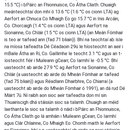
15.5 °C) i bPáirc an Fhionnuisce, Co Átha Cliath. Chuaigh
meánteochtaí don mhí ó 13.6 °C (1.6 °C os cionn LTA) ag
Aerfort an Chnuca Co Mhaigh Eo go 15.7 °C in Inis Arcáin,
Co. Chorcaigh (1.4 °C os cionn LTA) agus Aerfort na
Sionainne, Co Chláir (1.5 °C os cionn LTA) (an Meán Fómhair
is teo ar taifead ann (fad 71 bliain)). Bhí na teochtaí ab ísle
na míosa taifeadta Dé Céadaoin 29ú le híosteocht an aeir i
mBaile Átha an Rí, Co. Gaillimhe le teocht 3.1 °C agus an t-
íosteocht féir i Muileann gCearr, Co Iarmhí le -0.5 °C. Bhí
uasteocht ab airde 27.9 °C ag Aerfort na Sionainne, Co
Chláir (a uasteocht ab airde do Mheán Fómhair ar taifead
(fad 75 bliain)) agus Réadlann Dhairbhre, Co Chiarraí (a
uasteocht ab airde do Mheán Fómhair ó 1991), an dá rud Dé
Máirt 7ú. Ní raibh aon sioc aeir taifeadta don mí sin.
Thuairiscigh dhá stáisiún sioc sa talamh. Chuaigh an méid
laethanta le sioc sa talamh ó náid i bPáirc an Fhionnuisce,
Co Átha Cliath go lá amháin i Muileann gCearr, Co Iarmhí
agus Clár Chlainne, Co Mhaigh Eo. Chomh maith le Aerfort