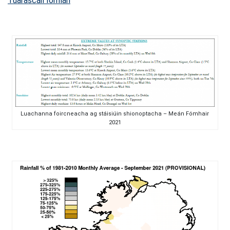
Tuarascáil Iomlán
Luachanna foircneacha ag stáisiúin shionoptacha – Meán Fómhair
2021