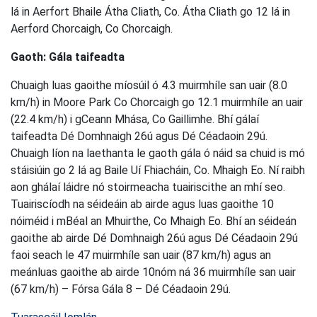
lá in Aerfort Bhaile Átha Cliath, Co. Átha Cliath go 12 lá in
Aerford Chorcaigh, Co Chorcaigh.
Gaoth: Gála taifeadta
Chuaigh luas gaoithe míosúil ó 4.3 muirmhíle san uair (8.0
km/h) in Moore Park Co Chorcaigh go 12.1 muirmhíle an uair
(22.4 km/h) i gCeann Mhása, Co Gaillimhe. Bhí gálaí
taifeadta Dé Domhnaigh 26ú agus Dé Céadaoin 29ú.
Chuaigh líon na laethanta le gaoth gála ó náid sa chuid is mó
stáisiúin go 2 lá ag Baile Uí Fhiacháin, Co. Mhaigh Eo. Ní raibh
aon ghálaí láidre nó stoirmeacha tuairiscithe an mhí seo.
Tuairiscíodh na séideáin ab airde agus luas gaoithe 10
nóiméid i mBéal an Mhuirthe, Co Mhaigh Eo. Bhí an séideán
gaoithe ab airde Dé Domhnaigh 26ú agus Dé Céadaoin 29ú
faoi seach le 47 muirmhíle san uair (87 km/h) agus an
meánluas gaoithe ab airde 10nóm ná 36 muirmhíle san uair
(67 km/h) – Fórsa Gála 8 – Dé Céadaoin 29ú.