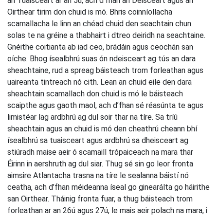
an Tuaisceart ar an 5ú, ach d’fhan an Deisceart agus an
Oirthear tirim don chuid is mó. Bhris coinníollacha
scamallacha le linn an chéad chuid den seachtain chun
solas te na gréine a thabhairt i dtreo deiridh na seachtaine.
Gnéithe coitianta ab iad ceo, brádáin agus ceochán san
oíche. Bhog ísealbhrú suas ón ndeisceart ag tús an dara
sheachtaine, rud a spreag báisteach trom forleathan agus
uaireanta tintreach nó cith. Lean an chuid eile den dara
sheachtain scamallach don chuid is mó le báisteach
scaipthe agus gaoth maol, ach d’fhan sé réasúnta te agus
limistéar lag ardbhrú ag dul soir thar na tíre. Sa tríú
sheachtain agus an chuid is mó den cheathrú cheann bhí
ísealbhrú sa tuaisceart agus ardbhrú sa dheisceart ag
stiúradh maise aeir ó scamaill trópaiceach na mara thar
Éirinn in aershruth ag dul siar. Thug sé sin go leor fronta
aimsire Atlantacha trasna na tíre le sealanna báistí nó
ceatha, ach d’fhan méideanna íseal go ginearálta go háirithe
san Oirthear. Tháinig fronta fuar, a thug báisteach trom
forleathan ar an 26ú agus 27ú, le mais aeir polach na mara, i