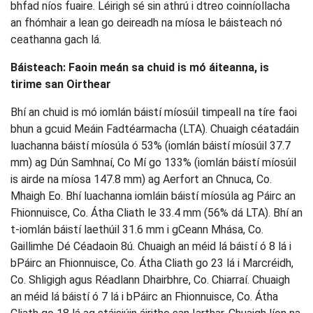
bhfad níos fuaire. Léirigh sé sin athrú i dtreo coinníollacha
an fhómhair a lean go deireadh na míosa le báisteach nó
ceathanna gach lá.
Báisteach: Faoin meán sa chuid is mó áiteanna, is
tirime san Oirthear
Bhí an chuid is mó iomlán báistí míosúil timpeall na tíre faoi
bhun a gcuid Meáin Fadtéarmacha (LTA). Chuaigh céatadáin
luachanna báistí míosúla ó 53% (iomlán báistí míosúil 37.7
mm) ag Dún Samhnaí, Co Mí go 133% (iomlán báistí míosúil
is airde na míosa 147.8 mm) ag Aerfort an Chnuca, Co.
Mhaigh Eo. Bhí luachanna iomláin báistí míosúla ag Páirc an
Fhionnuisce, Co. Átha Cliath le 33.4 mm (56% dá LTA). Bhí an
t-iomlán báistí laethúil 31.6 mm i gCeann Mhása, Co.
Gaillimhe Dé Céadaoin 8ú. Chuaigh an méid lá báistí ó 8 lá i
bPáirc an Fhionnuisce, Co. Átha Cliath go 23 lá i Marcréidh,
Co. Shligigh agus Réadlann Dhairbhre, Co. Chiarraí. Chuaigh
an méid lá báistí ó 7 lá i bPáirc an Fhionnuisce, Co. Átha