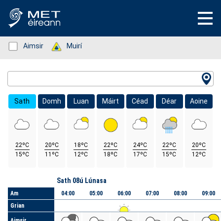
Status: Green
Aimsir
Status: Green
Muirí
Location Search
Sath
Domh
Luan
Máirt
Céad
Déar
Aoine
22ºC
20ºC
18ºC
22ºC
24ºC
22ºC
20ºC
15ºC
11ºC
12ºC
18ºC
17ºC
15ºC
12ºC
Lá
Sath 08ú Lúnasa
Am
04:00
05:00
06:00
07:00
08:00
09:00
Grian
Aimsir