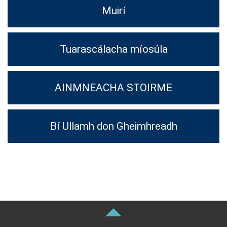
Muirí
Tuarascálacha míosúla
AINMNEACHA STOIRME
Bí Ullamh don Gheimhreadh