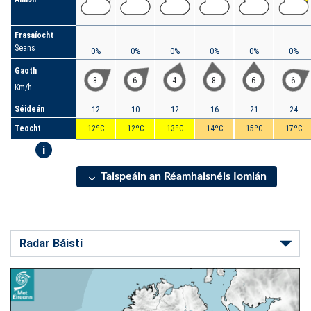
Frasaíocht
Seans
0%
0%
0%
0%
0%
0%
Gaoth
8
6
4
8
6
6
Km/h
Séideán
12
10
12
16
21
24
Teocht
12ºC
12ºC
13ºC
14ºC
15ºC
17ºC
i
Taispeáin an Réamhaisnéis Iomlán