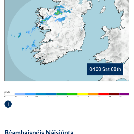
04.00 Sat 08th
i
Réamhaisnéis Náisiúnta