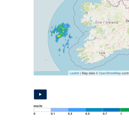
Leaflet
| Map data ©
OpenStreetMap
contr