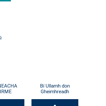
ó
NEACHA
Bí Ullamh don
IRME
Gheimhreadh