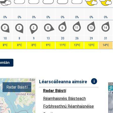
0%
0%
0%
0%
0%
0%
0%
0%
3
2
2
0
6
11
13
14
10
8
9
13
20
26
29
31
8ºC
8ºC
8ºC
9ºC
11ºC
13ºC
13ºC
14ºC
Iomlán
i
Léarscáileanna aimsire
Radar Báistí
Radar Báistí
Réamhaisnéis Báisteach
Forbhreathnú Réamhaisnéise