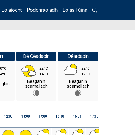
Eolaíocht
Podchraoladh
Eolas Fúinn
Search
rt
Dé Céadaoin
Déardaoin
0ºC
22ºC
22ºC
4ºC
14ºC
12ºC
Beagánín
Beagánín
r glan
scamallach
scamallach
12:00
13:00
14:00
15:00
16:00
17:00
18:00
19:00