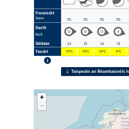
Frasaíocht
Seans
0%
0%
0%
0%
Gaoth
13
15
13
4
Km/h
Séideán
24
25
24
18
Teocht
10ºC
10ºC
10ºC
9ºC
i
Taispeáin an Réamhaisnéis 
+
−