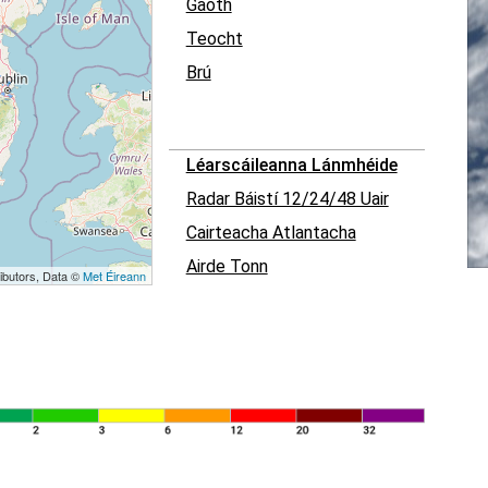
Gaoth
Teocht
Brú
Léarscáileanna Lánmhéide
Radar Báistí 12/24/48 Uair
Cairteacha Atlantacha
Airde Tonn
ibutors, Data ©
Met Éireann