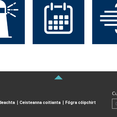
Cu
Cuardai
ideachta
Ceisteanna coitianta
Fógra cóipchirt