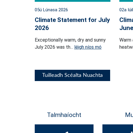
05ú Lúnasa 2026
02a Iúi
Climate Statement for July
Clim
2026
June
Exceptionally warm, dry and sunny
Warm 
July 2026 was th...
léigh níos mó
heatwa
Tuilleadh Scéalta Nuachta
Talmhaíocht
Mu