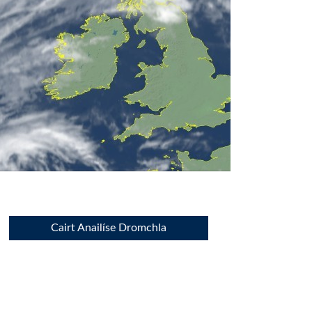
Cairt Anailíse Dromchla