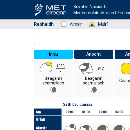
Seirbhís Náisiúnta
Meitéareolaíochta na hÉirean
Rabhaidh
Status: Green
Aimsir
Status: Green
Muirí
Location Search
Inniu
Anocht
A
10ºC
8ºC
-
Beagánín
Beagánín
Grian
scamallach
scamallach
Lá
Sath 08ú Lúnasa
Am
00:00
01:00
02:00
03:00
Grian
Aimsir