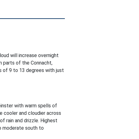
Cloud will increase overnight
in parts of the Connacht,
 of 9 to 13 degrees with just
inster with warm spells of
be cooler and cloudier across
f rain and drizzle. Highest
to moderate south to