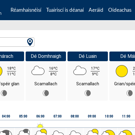
Réamhaisnéisí
Tuairiscí is déanaí
Aeráid
Oideachas
n
márach
Dé Domhnaigh
Dé Luain
Dé Mái
18ºC
16ºC
17ºC
2
11ºC
8ºC
9ºC
1
/spéir glan
Scamallach
Scamallach
Grian/spéi
04:00
05:00
06:00
07:00
08:00
09:00
10:00
11:00