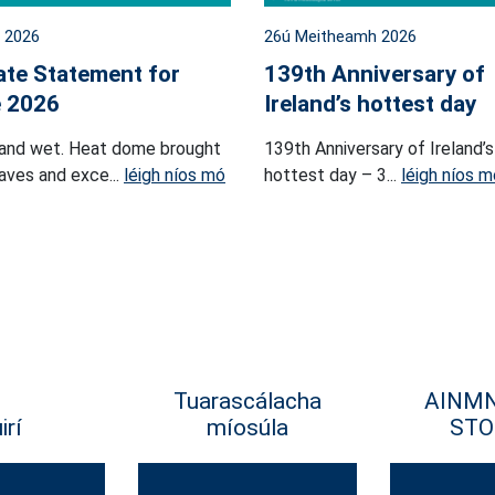
l 2026
26ú Meitheamh 2026
ate Statement for
139th Anniversary of
 2026
Ireland’s hottest day
and wet. Heat dome brought
139th Anniversary of Ireland’s
ves and exce...
léigh níos mó
hottest day – 3...
léigh níos m
Tuarascálacha
AINM
irí
míosúla
STO