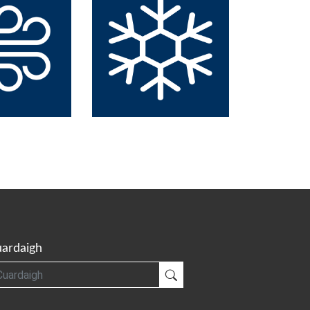
ardaigh
gh
Cuardaigh