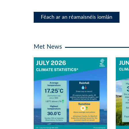
Féach ar an réamaisnéis iomlán
Met News