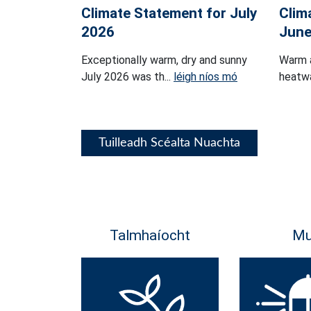
Climate Statement for July
Clim
2026
June
Exceptionally warm, dry and sunny
Warm 
July 2026 was th...
léigh níos mó
heatwa
Tuilleadh Scéalta Nuachta
Talmhaíocht
Mu