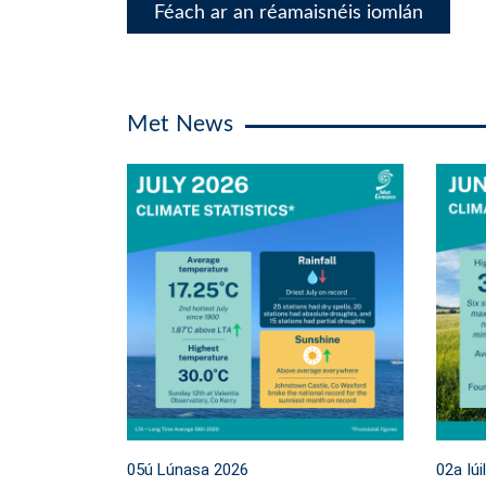
Féach ar an réamaisnéis iomlán
Met News
05ú Lúnasa 2026
02a Iúi