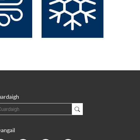
ardaigh
gh
Cuardaigh
angail