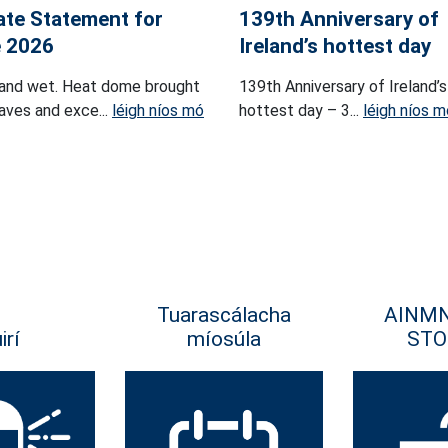
ate Statement for
139th Anniversary of
 2026
Ireland’s hottest day
and wet. Heat dome brought
139th Anniversary of Ireland’s
ves and exce...
léigh níos mó
hottest day – 3...
léigh níos m
Tuarascálacha
AINM
irí
míosúla
STO