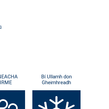
ó
NEACHA
Bí Ullamh don
IRME
Gheimhreadh