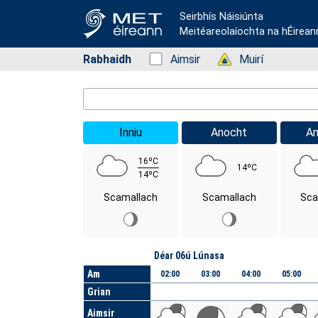
Seirbhís Náisiúnta
Meitéareolaíochta na hÉirean
Rabhaidh
Status: Green
Aimsir
Status: Green
Muirí
Location Search
Inniu
Anocht
A
16ºC
14ºC
14ºC
Scamallach
Scamallach
Sca
Lá
Déar 06ú Lúnasa
Am
02:00
03:00
04:00
05:00
Grian
Aimsir