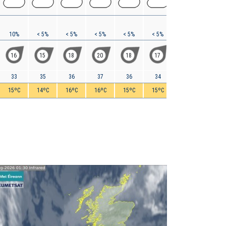
10%
< 5%
< 5%
< 5%
< 5%
< 5%
< 5%
< 5%
16
15
18
20
18
17
22
19
33
35
36
37
36
34
32
29
15ºC
14ºC
16ºC
16ºC
15ºC
15ºC
15ºC
14ºC