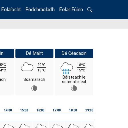
Eolaíocht
Podchraoladh
Eolas Fúinn
Search
in
Dé Máirt
Dé Céadaoin
5ºC
20ºC
18ºC
4ºC
18ºC
15ºC
Báisteach le
ach
Scamallach
scamall íseal
14:00
15:00
16:00
17:00
18:00
19:00
20:00
21:00