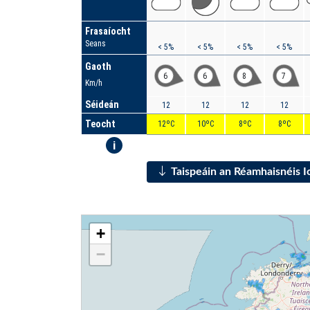
Frasaíocht
Seans
< 5%
< 5%
< 5%
< 5%
Gaoth
6
6
8
7
Km/h
Séideán
12
12
12
12
Teocht
12ºC
10ºC
8ºC
8ºC
i
Taispeáin an Réamhaisnéis 
+
−