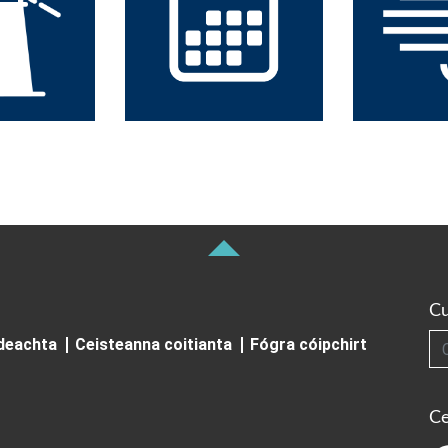
Cu
Cuardai
ideachta
Ceisteanna coitianta
Fógra cóipchirt
Ce