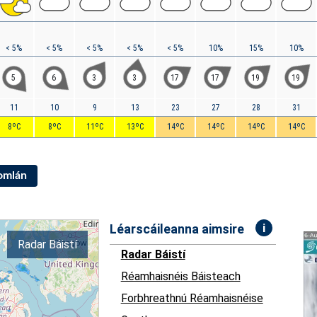
< 5%
< 5%
< 5%
< 5%
< 5%
10%
15%
10%
5
6
3
3
17
17
19
19
11
10
9
13
23
27
28
31
8ºC
8ºC
11ºC
13ºC
14ºC
14ºC
14ºC
14ºC
Iomlán
i
Léarscáileanna aimsire
Radar Báistí
Radar Báistí
Réamhaisnéis Báisteach
Forbhreathnú Réamhaisnéise