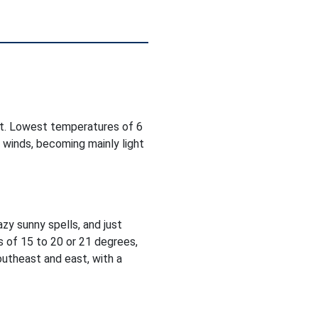
ht. Lowest temperatures of 6
 winds, becoming mainly light
zy sunny spells, and just
 of 15 to 20 or 21 degrees,
utheast and east, with a