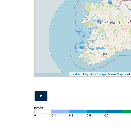
Leaflet
| Map data ©
OpenStreetMap
contr