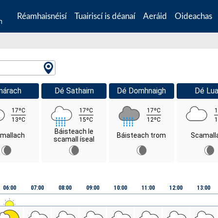
Réamhaisnéisí
Tuairiscí is déanaí
Aeráid
Oideachas
n
márach
Dé Sathairn
Dé Domhnaigh
Dé Lua
17ºC
17ºC
17ºC
1
13ºC
15ºC
12ºC
1
Báisteach le
mallach
Báisteach trom
Scamall
scamall íseal
06:00
07:00
08:00
09:00
10:00
11:00
12:00
13:00