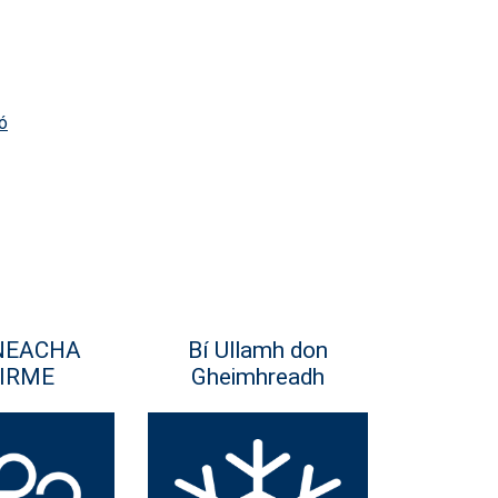
ó
NEACHA
Bí Ullamh don
IRME
Gheimhreadh