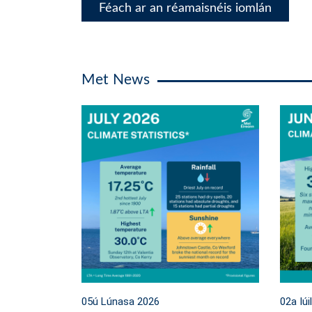
Féach ar an réamaisnéis iomlán
Met News
05ú Lúnasa 2026
02a Iúi