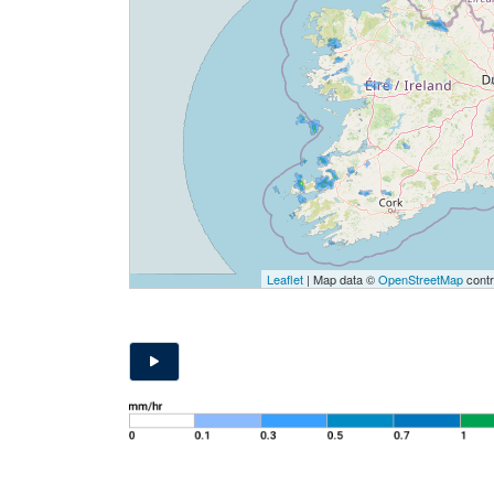
Leaflet
| Map data ©
OpenStreetMap
contr