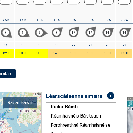
< 5%
< 5%
< 5%
< 5%
0%
< 5%
< 5%
< 5%
8
6
9
8
12
12
14
14
15
13
15
19
22
23
26
29
12ºC
13ºC
13ºC
14ºC
15ºC
15ºC
15ºC
16ºC
Iomlán
i
Léarscáileanna aimsire
Radar Báistí
Radar Báistí
Réamhaisnéis Báisteach
Forbhreathnú Réamhaisnéise