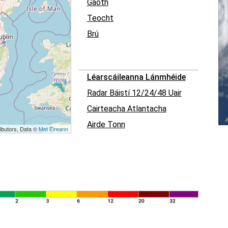
Gaoth
Teocht
Brú
Léarscáileanna Lánmhéide
Radar Báistí 12/24/48 Uair
Cairteacha Atlantacha
Airde Tonn
ibutors, Data ©
Met Éireann