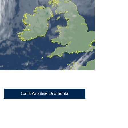
Cairt Anailíse Dromchla