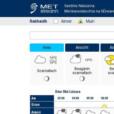
Seirbhís Náisiúnta
Meitéareolaíochta na hÉirean
Rabhaidh
Status: Green
Aimsir
Status: Green
Muirí
Location Search
Inniu
Anocht
A
16ºC
10ºC
10ºC
Beagánín
Be
Scamallach
scamallach
sca
Lá
Déar 06ú Lúnasa
Am
03:00
04:00
05:00
06:00
Grian
Aimsir