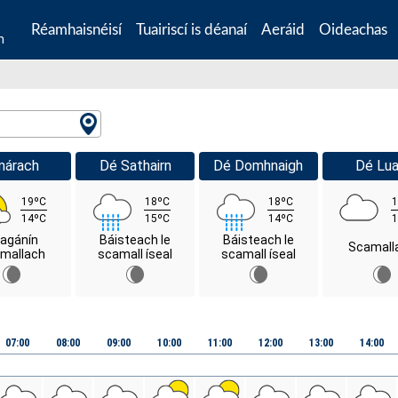
Réamhaisnéisí
Tuairiscí is déanaí
Aeráid
Oideachas
n
márach
Dé Sathairn
Dé Domhnaigh
Dé Lua
19ºC
18ºC
18ºC
1
14ºC
15ºC
14ºC
1
agánín
Báisteach le
Báisteach le
Scamall
mallach
scamall íseal
scamall íseal
07:00
08:00
09:00
10:00
11:00
12:00
13:00
14:00