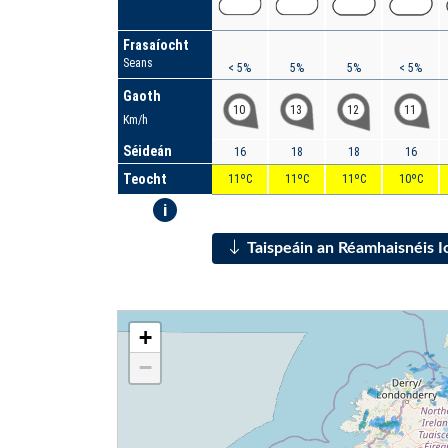
Frasaíocht
Seans
< 5%
5%
5%
< 5%
Gaoth
10
13
12
11
Km/h
Séideán
16
18
18
16
Teocht
11ºC
11ºC
11ºC
10ºC
i
Taispeáin an Réamhaisnéis 
+
−