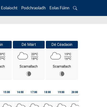
Eolaíocht
Podchraoladh
Eolas Fúinn
Search
in
Dé Máirt
Dé Céadaoin
9ºC
20ºC
19ºC
7ºC
18ºC
16ºC
ach
Scamallach
Scamallach
15:00
16:00
17:00
18:00
19:00
20:00
21:00
22:00