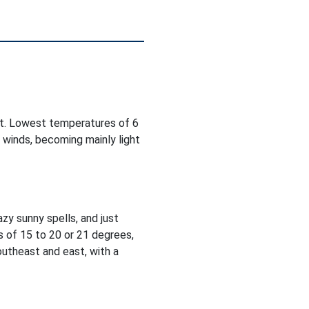
ht. Lowest temperatures of 6
 winds, becoming mainly light
zy sunny spells, and just
 of 15 to 20 or 21 degrees,
utheast and east, with a