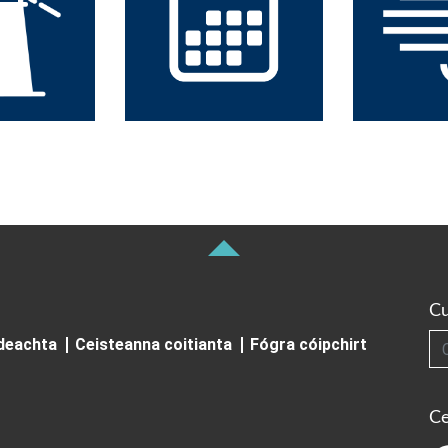
Cu
Cuardai
ideachta
Ceisteanna coitianta
Fógra cóipchirt
Ce