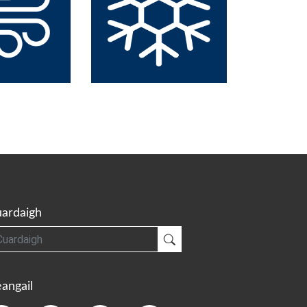
ardaigh
gh
Cuardaigh
angail