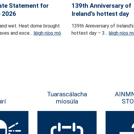
ate Statement for
139th Anniversary of
 2026
Ireland’s hottest day
and wet. Heat dome brought
139th Anniversary of Ireland’s
ves and exce...
léigh níos mó
hottest day – 3...
léigh níos m
Tuarascálacha
AINM
irí
míosúla
STO