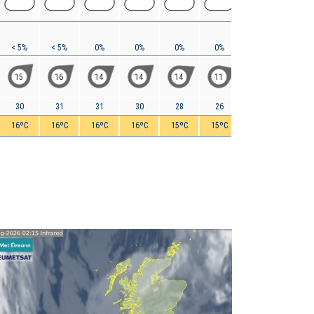
< 5%
< 5%
0%
0%
0%
0%
0%
0%
15
16
14
14
14
11
7
4
30
31
31
30
28
26
22
15
16ºC
16ºC
16ºC
16ºC
15ºC
15ºC
14ºC
12ºC