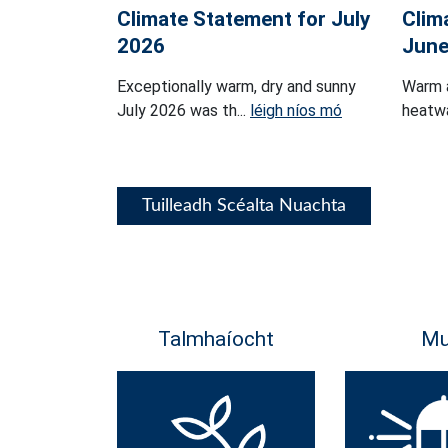
Climate Statement for July
Clim
2026
June
Exceptionally warm, dry and sunny
Warm 
July 2026 was th...
léigh níos mó
heatwa
Tuilleadh Scéalta Nuachta
Talmhaíocht
Mu