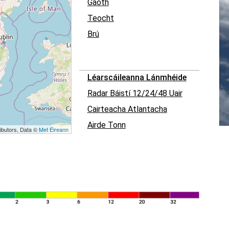
Gaoth
Teocht
Brú
Léarscáileanna Lánmhéide
Radar Báistí 12/24/48 Uair
Cairteacha Atlantacha
Airde Tonn
ibutors, Data ©
Met Éireann