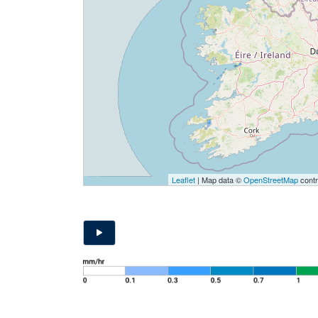
Leaflet
| Map data ©
OpenStreetMap
contr