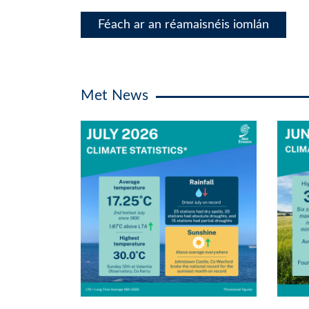
Féach ar an réamaisnéis iomlán
Met News