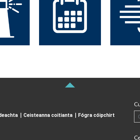
Cu
Cuardai
ideachta
Ceisteanna coitianta
Fógra cóipchirt
Ce