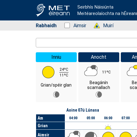
Seirbhís Náisiúnta
Meitéareolaíochta na hÉirean
Rabhaidh
Status: Green
Aimsir
Status: Green
Muirí
Location Search
Inniu
Anocht
A
24ºC
11ºC
11ºC
Beagánín
Be
Grian/spéir glan
scamallach
sca
Lá
Aoine 07ú Lúnasa
Am
04:00
05:00
06:00
07:00
Grian
Aimsir