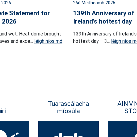
l 2026
26ú Meitheamh 2026
ate Statement for
139th Anniversary of
 2026
Ireland’s hottest day
and wet. Heat dome brought
139th Anniversary of Ireland’s
ves and exce...
léigh níos mó
hottest day – 3...
léigh níos m
Tuarascálacha
AINM
irí
míosúla
STO