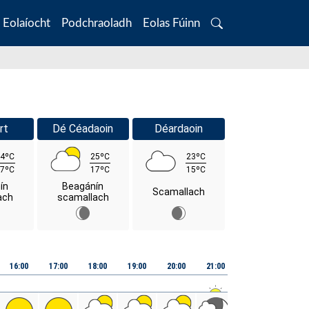
Eolaíocht
Podchraoladh
Eolas Fúinn
Search
rt
Dé Céadaoin
Déardaoin
4ºC
25ºC
23ºC
7ºC
17ºC
15ºC
ín
Beagánín
Scamallach
ach
scamallach
16:00
17:00
18:00
19:00
20:00
21:00
22:00
23:00