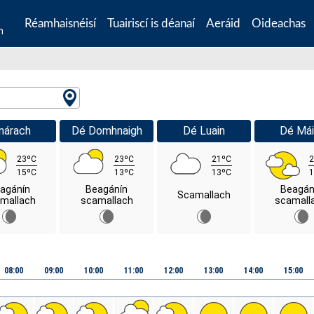
Réamhaisnéisí
Tuairiscí is déanaí
Aeráid
Oideachas
n
márach
Dé Domhnaigh
Dé Luain
Dé Mái
23ºC
23ºC
21ºC
2
15ºC
13ºC
13ºC
1
agánín
Beagánín
Beagán
Scamallach
mallach
scamallach
scamall
08:00
09:00
10:00
11:00
12:00
13:00
14:00
15:00