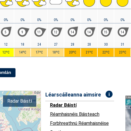
0%
0%
0%
0%
0%
0%
0%
0%
5
9
11
12
14
14
15
14
12
18
24
27
28
28
30
31
12ºC
14ºC
17ºC
18ºC
20ºC
21ºC
22ºC
23ºC
Iomlán
i
Léarscáileanna aimsire
Radar Báistí
Radar Báistí
Réamhaisnéis Báisteach
Forbhreathnú Réamhaisnéise