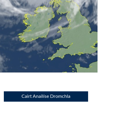
Cairt Anailíse Dromchla