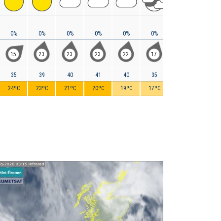
0%
0%
0%
0%
0%
0%
0%
0%
15
23
23
23
22
17
10
3
35
39
40
41
40
35
26
17
24ºC
23ºC
21ºC
20ºC
19ºC
17ºC
15ºC
13ºC