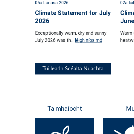
05ú Lúnasa 2026
02a Iúi
Climate Statement for July
Clim
2026
June
Exceptionally warm, dry and sunny
Warm 
July 2026 was th...
léigh níos mó
heatwa
Tuilleadh Scéalta Nuachta
Talmhaíocht
Mu