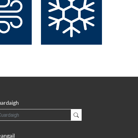
ardaigh
gh
Cuardaigh
angail