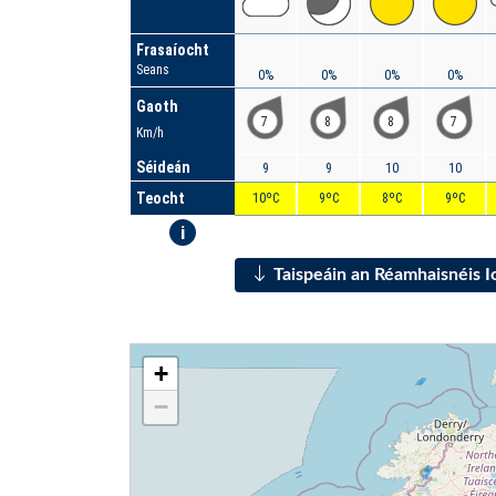
Frasaíocht
Seans
0%
0%
0%
0%
Gaoth
7
8
8
7
Km/h
Séideán
9
9
10
10
Teocht
10ºC
9ºC
8ºC
9ºC
i
Taispeáin an Réamhaisnéis 
+
−