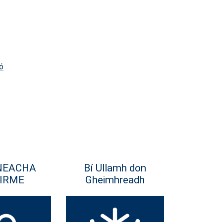
ó
NEACHA
Bí Ullamh don
IRME
Gheimhreadh