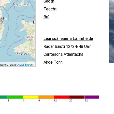
Gaoth
Teocht
Brú
Léarscáileanna Lánmhéide
Radar Báistí 12/24/48 Uair
Cairteacha Atlantacha
Airde Tonn
ibutors, Data ©
Met Éireann