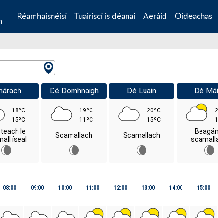
Réamhaisnéisí
Tuairiscí is déanaí
Aeráid
Oideachas
n
márach
Dé Domhnaigh
Dé Luain
Dé Mái
18ºC
19ºC
20ºC
2
15ºC
11ºC
15ºC
1
steach le
Beagán
Scamallach
Scamallach
all íseal
scamall
08:00
09:00
10:00
11:00
12:00
13:00
14:00
15:00