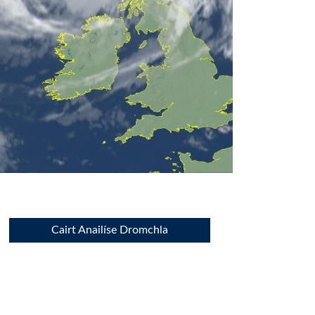
Cairt Anailíse Dromchla