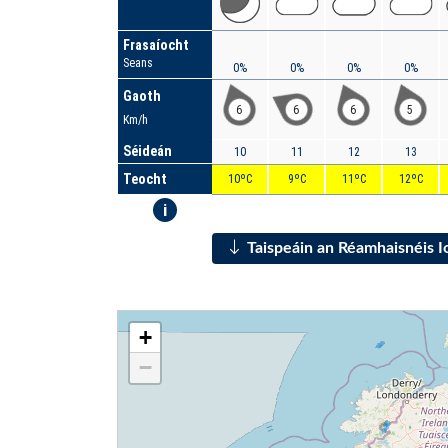
Frasaíocht
Seans
0%
0%
0%
0%
Gaoth
6
6
6
5
Km/h
Séideán
10
11
12
13
Teocht
10ºC
9ºC
11ºC
12ºC
i
Taispeáin an Réamhaisnéis 
+
−