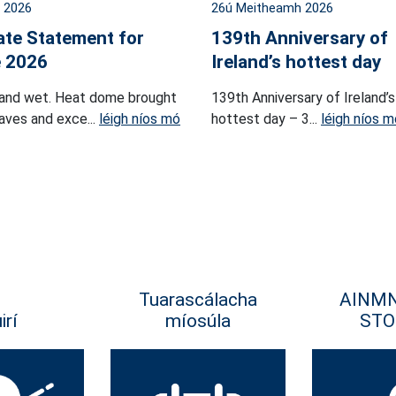
l 2026
26ú Meitheamh 2026
ate Statement for
139th Anniversary of
 2026
Ireland’s hottest day
and wet. Heat dome brought
139th Anniversary of Ireland’s
ves and exce...
léigh níos mó
hottest day – 3...
léigh níos m
Tuarascálacha
AINM
irí
míosúla
STO