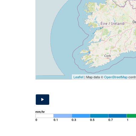
Leaflet
| Map data ©
OpenStreetMap
contr