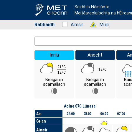
Seirbhís Náisiúnta
Meitéareolaíochta na hÉirean
Rabhaidh
Status: Green
Aimsir
Status: Green
Muirí
Location Search
Inniu
Anocht
A
21ºC
12ºC
12ºC
Beagánín
Beagánín
Bái
scamallach
scamallach
scam
Lá
Aoine 07ú Lúnasa
Am
04:00
05:00
06:00
07:00
Grian
Aimsir