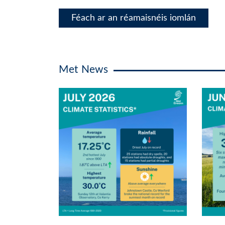
Féach ar an réamaisnéis iomlán
Met News