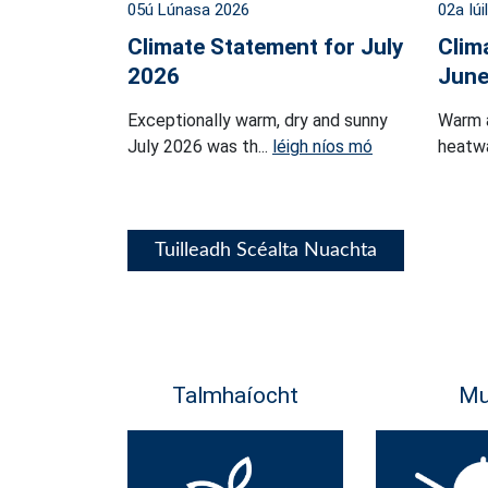
05ú Lúnasa 2026
02a Iúi
Climate Statement for July
Clim
2026
June
Exceptionally warm, dry and sunny
Warm 
July 2026 was th...
léigh níos mó
heatwa
Tuilleadh Scéalta Nuachta
Talmhaíocht
Mu