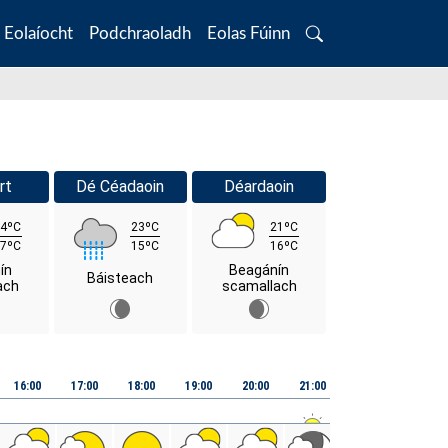
Eolaíocht
Podchraoladh
Eolas Fúinn
Search
rt
Dé Céadaoin
Déardaoin
4ºC
23ºC
21ºC
7ºC
15ºC
16ºC
ín
Beagánín
Báisteach
ach
scamallach
16:00
17:00
18:00
19:00
20:00
21:00
22:00
23:00