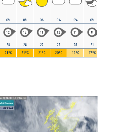
0%
0%
0%
0%
0%
0%
0%
< 5%
12
12
11
12
11
8
5
4
28
28
27
27
25
21
14
9
21ºC
21ºC
21ºC
20ºC
19ºC
17ºC
15ºC
14ºC