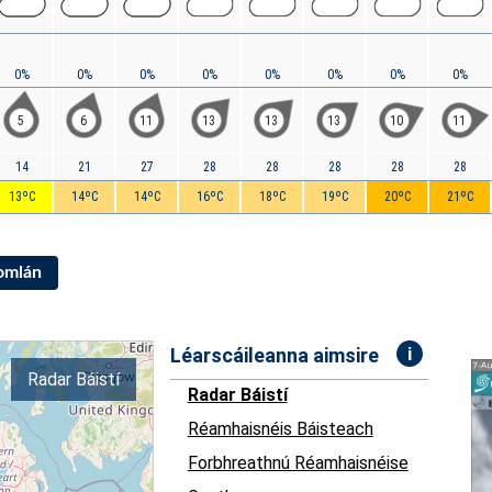
0%
0%
0%
0%
0%
0%
0%
0%
5
6
11
13
13
13
10
11
14
21
27
28
28
28
28
28
13ºC
14ºC
14ºC
16ºC
18ºC
19ºC
20ºC
21ºC
Iomlán
i
Léarscáileanna aimsire
Radar Báistí
Radar Báistí
Réamhaisnéis Báisteach
Forbhreathnú Réamhaisnéise