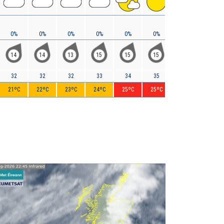
0%
0%
0%
0%
0%
0%
0%
0%
14
14
13
15
15
15
16
10
32
32
32
33
34
35
36
35
21ºC
22ºC
23ºC
24ºC
25ºC
25ºC
25ºC
24ºC