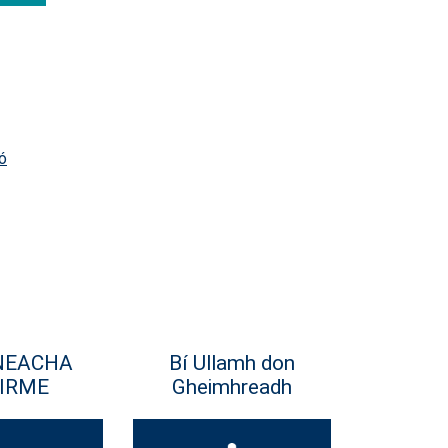
ó
NEACHA
Bí Ullamh don
IRME
Gheimhreadh