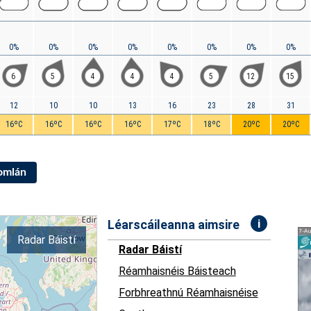
0%
0%
0%
0%
0%
0%
0%
0%
6
5
4
4
4
5
12
15
12
10
10
13
16
23
28
31
16ºC
16ºC
16ºC
16ºC
17ºC
18ºC
20ºC
20ºC
Iomlán
i
Léarscáileanna aimsire
Radar Báistí
Radar Báistí
Réamhaisnéis Báisteach
Forbhreathnú Réamhaisnéise