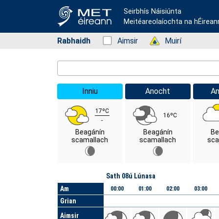
Seirbhís Náisiúnta
Meitéareolaíochta na hÉirean
Rabhaidh
Status: Green
Aimsir
Status: Green
Muirí
Location Search
Inniu
Anocht
A
17ºC
16ºC
-
Beagánín
Beagánín
Be
scamallach
scamallach
sca
Lá
Sath 08ú Lúnasa
Am
00:00
01:00
02:00
03:00
Grian
Aimsir