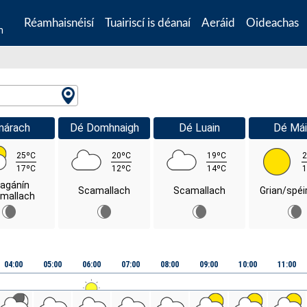
Réamhaisnéisí
Tuairiscí is déanaí
Aeráid
Oideachas
n
márach
Dé Domhnaigh
Dé Luain
Dé Mái
25ºC
20ºC
19ºC
2
17ºC
12ºC
14ºC
1
agánín
Scamallach
Scamallach
Grian/spéi
mallach
04:00
05:00
06:00
07:00
08:00
09:00
10:00
11:00