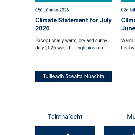
05ú Lúnasa 2026
02a Iúi
Climate Statement for July
Clim
2026
June
Exceptionally warm, dry and sunny
Warm 
July 2026 was th...
léigh níos mó
heatwa
Tuilleadh Scéalta Nuachta
Talmhaíocht
Mu