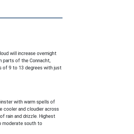
Cloud will increase overnight
in parts of the Connacht,
 of 9 to 13 degrees with just
inster with warm spells of
be cooler and cloudier across
f rain and drizzle. Highest
to moderate south to