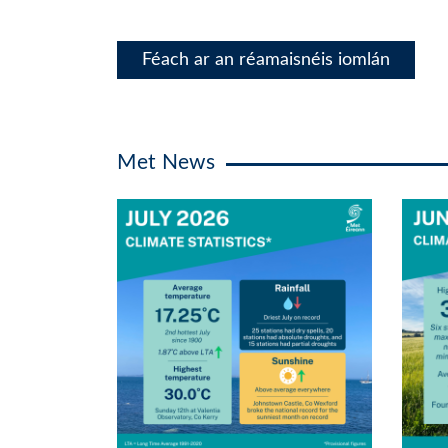
Féach ar an réamaisnéis iomlán
Met News