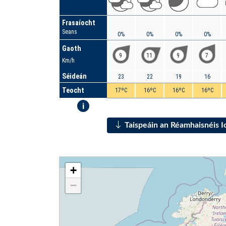
Frasaíocht
Seans
0%
0%
0%
0%
Gaoth
9
11
9
7
Km/h
Séideán
23
22
19
16
Teocht
17ºC
16ºC
16ºC
16ºC
i
Taispeáin an Réamhaisnéis 
+
−