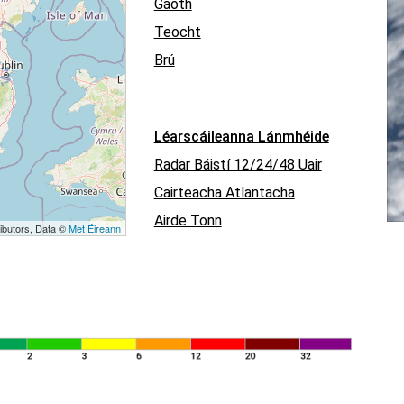
Gaoth
Teocht
Brú
Léarscáileanna Lánmhéide
Radar Báistí 12/24/48 Uair
Cairteacha Atlantacha
Airde Tonn
ibutors, Data ©
Met Éireann