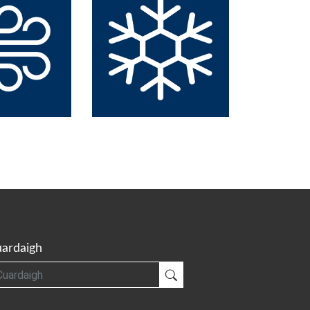
ardaigh
gh
Cuardaigh