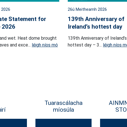
l 2026
26ú Meitheamh 2026
ate Statement for
139th Anniversary of
 2026
Ireland’s hottest day
and wet. Heat dome brought
139th Anniversary of Ireland’s
ves and exce...
léigh níos mó
hottest day – 3...
léigh níos m
Tuarascálacha
AINM
irí
míosúla
STO