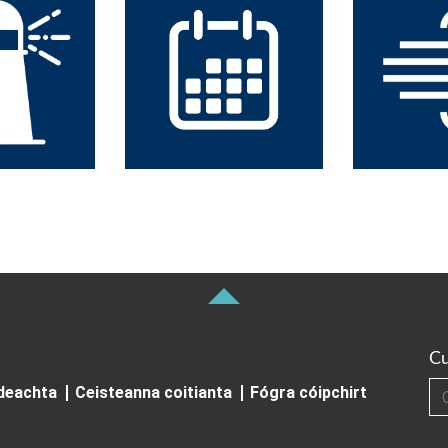
Cu
Cuardai
ideachta
Ceisteanna coitianta
Fógra cóipchirt