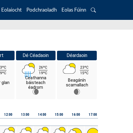
Eolaíocht
Podchraoladh
Eolas Fúinn
Search
rt
Dé Céadaoin
Déardaoin
3ºC
26ºC
23ºC
9ºC
19ºC
15ºC
Ceathanna
Beagánín
r glan
báisteach
scamallach
éadrom
12:00
13:00
14:00
15:00
16:00
17:00
18:00
19:00