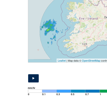
Leaflet
| Map data ©
OpenStreetMap
contr