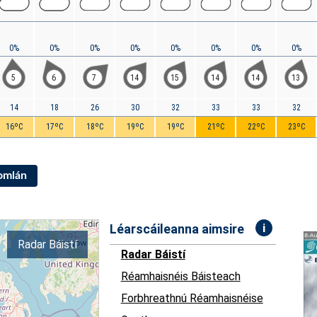
0%
0%
0%
0%
0%
0%
0%
0%
5
6
7
14
15
14
14
13
14
18
26
30
32
33
33
32
16ºC
17ºC
18ºC
19ºC
19ºC
21ºC
22ºC
23ºC
Iomlán
i
Léarscáileanna aimsire
Radar Báistí
Radar Báistí
Réamhaisnéis Báisteach
Forbhreathnú Réamhaisnéise