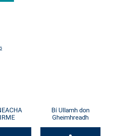
ó
NEACHA
Bí Ullamh don
IRME
Gheimhreadh