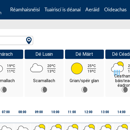
Réamhaisnéisí
Tuairiscí is déanaí
Aeráid
Oideachas
n
márach
Dé Luain
Dé Máirt
Dé Céad
19ºC
20ºC
25ºC
2
11ºC
13ºC
19ºC
1
Ceatha
mallach
Scamallach
Grian/spéir glan
báistea
éadro
07:00
08:00
09:00
10:00
11:00
12:00
13:00
14:00