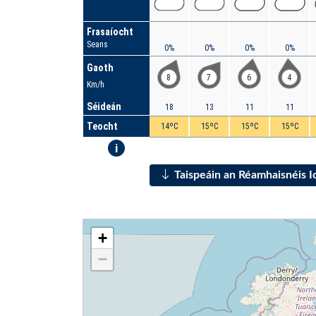
Frasaíocht
Seans
0%
0%
0%
0%
Gaoth
8
7
6
4
Km/h
Séideán
18
13
11
11
Teocht
14ºC
15ºC
15ºC
15ºC
i
Taispeáin an Réamhaisnéis 
+
−