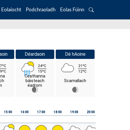
Eolaíocht
Podchraoladh
Eolas Fúinn
Search
aoin
Déardaoin
Dé hAoine
7ºC
24ºC
21ºC
9ºC
15ºC
12ºC
nna
Ceathanna
ch
báisteach
Scamallach
m
éadrom
15:00
16:00
17:00
18:00
19:00
20:00
21:00
22:00