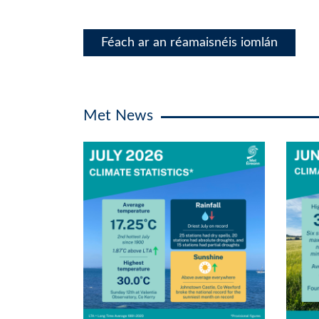
Féach ar an réamaisnéis iomlán
Met News