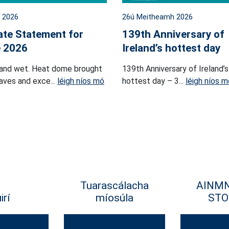
l 2026
26ú Meitheamh 2026
ate Statement for
139th Anniversary of
 2026
Ireland’s hottest day
and wet. Heat dome brought
139th Anniversary of Ireland’s
ves and exce...
léigh níos mó
hottest day – 3...
léigh níos m
Tuarascálacha
AINM
irí
míosúla
STO