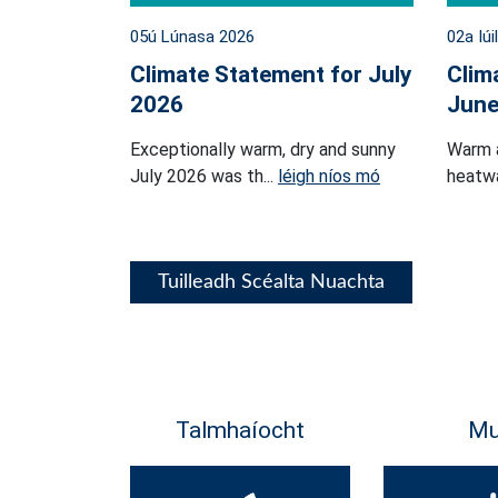
05ú Lúnasa 2026
02a Iúi
Climate Statement for July
Clim
2026
June
Exceptionally warm, dry and sunny
Warm 
July 2026 was th...
léigh níos mó
heatwa
Tuilleadh Scéalta Nuachta
Talmhaíocht
Mu