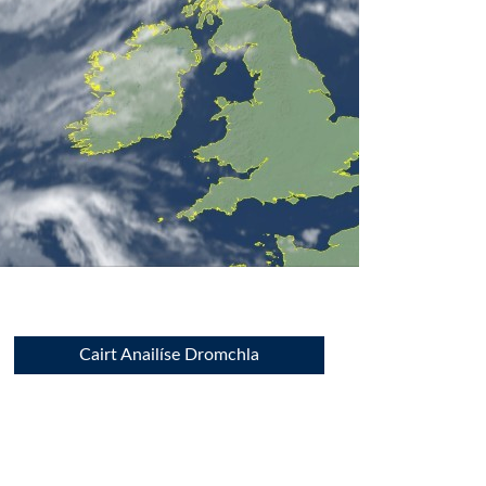
Cairt Anailíse Dromchla