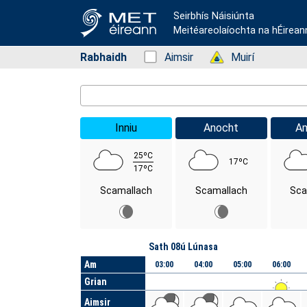
Seirbhís Náisiúnta
Meitéareolaíochta na hÉirean
Rabhaidh
Status: Green
Aimsir
Status: Green
Muirí
Location Search
Inniu
Anocht
A
25ºC
17ºC
17ºC
Scamallach
Scamallach
Sca
Lá
Sath 08ú Lúnasa
Am
03:00
04:00
05:00
06:00
Grian
Aimsir