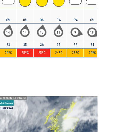
0%
0%
0%
0%
0%
0%
< 5%
< 5%
14
14
15
18
9
19
10
10
33
35
36
37
36
34
31
30
24ºC
25ºC
25ºC
24ºC
23ºC
20ºC
19ºC
18ºC