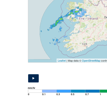
Leaflet
| Map data ©
OpenStreetMap
contr