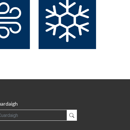
ardaigh
gh
Cuardaigh