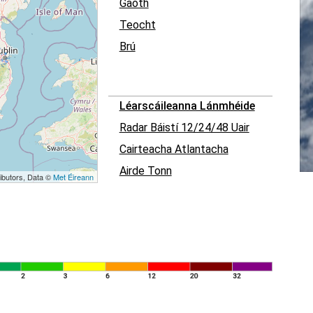
Gaoth
Teocht
Brú
Léarscáileanna Lánmhéide
Radar Báistí 12/24/48 Uair
Cairteacha Atlantacha
Airde Tonn
ibutors, Data ©
Met Éireann