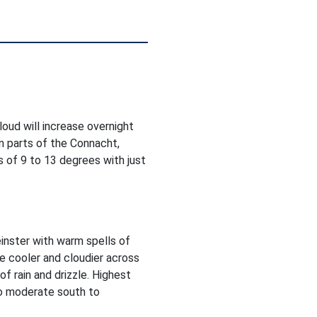
Cloud will increase overnight
in parts of the Connacht,
 of 9 to 13 degrees with just
inster with warm spells of
be cooler and cloudier across
f rain and drizzle. Highest
to moderate south to