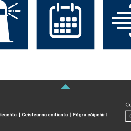
Cu
Cuardai
ideachta
Ceisteanna coitianta
Fógra cóipchirt