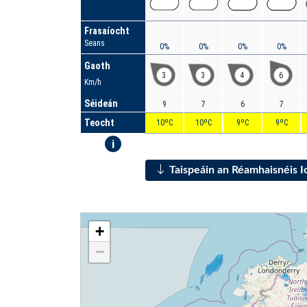
Frasaíocht
Seans
0%
0%
0%
0%
Gaoth
3
3
4
6
Km/h
Séideán
9
7
6
7
Teocht
10ºC
10ºC
9ºC
9ºC
i
Taispeáin an Réamhaisnéis 
+
−