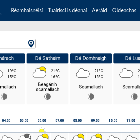
Réamhaisnéisí
Tuairiscí is déanaí
Aeráid
Oideachas
n
márach
Dé Sathairn
Dé Domhnaigh
Dé Lua
19ºC
21ºC
21ºC
2
15ºC
16ºC
13ºC
1
Beagánín
mallach
Scamallach
Scamall
scamallach
04:00
05:00
06:00
07:00
08:00
09:00
10:00
11:00