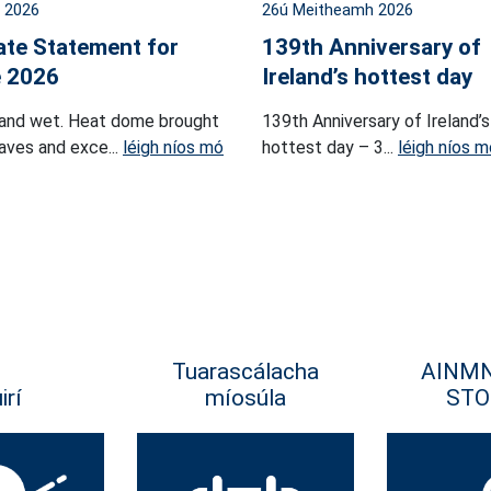
l 2026
26ú Meitheamh 2026
ate Statement for
139th Anniversary of
 2026
Ireland’s hottest day
and wet. Heat dome brought
139th Anniversary of Ireland’s
ves and exce...
léigh níos mó
hottest day – 3...
léigh níos m
Tuarascálacha
AINM
irí
míosúla
STO