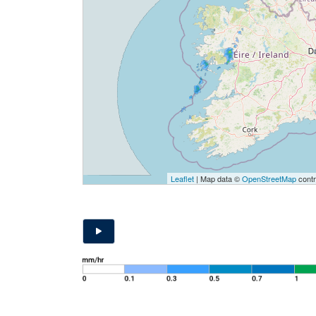
Leaflet
| Map data ©
OpenStreetMap
contr