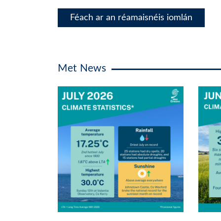
Féach ar an réamaisnéis iomlán
Met News