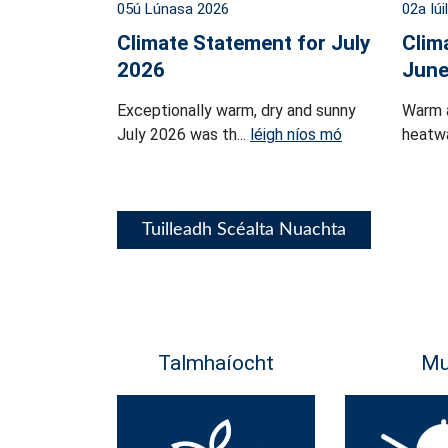
05ú Lúnasa 2026
02a Iúi
Climate Statement for July
Clim
2026
June
Exceptionally warm, dry and sunny
Warm 
July 2026 was th...
léigh níos mó
heatwa
Tuilleadh Scéalta Nuachta
Talmhaíocht
Mu