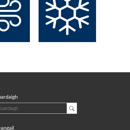
ardaigh
gh
Cuardaigh
angail