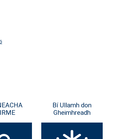
ó
NEACHA
Bí Ullamh don
IRME
Gheimhreadh