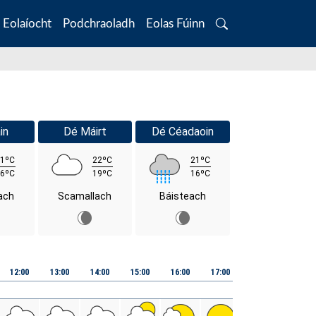
Eolaíocht
Podchraoladh
Eolas Fúinn
Search
in
Dé Máirt
Dé Céadaoin
1ºC
22ºC
21ºC
6ºC
19ºC
16ºC
ach
Scamallach
Báisteach
12:00
13:00
14:00
15:00
16:00
17:00
18:00
19:00