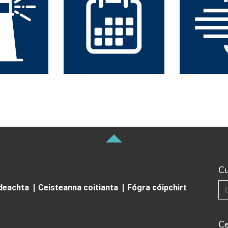
Cu
Cuardai
ideachta
Ceisteanna coitianta
Fógra cóipchirt
Ce