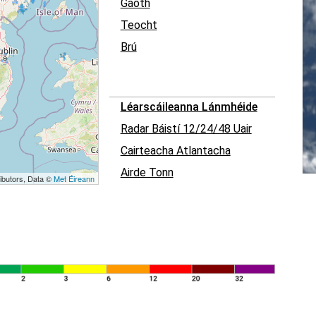
Gaoth
Teocht
Brú
Léarscáileanna Lánmhéide
Radar Báistí 12/24/48 Uair
Cairteacha Atlantacha
Airde Tonn
ibutors, Data ©
Met Éireann