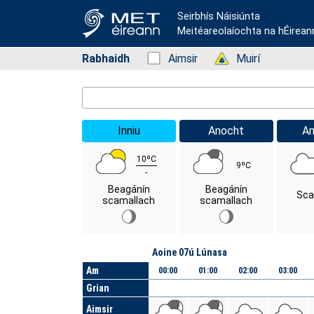
Seirbhís Náisiúnta
Meitéareolaíochta na hÉirean
Rabhaidh
Status: Green
Aimsir
Status: Green
Muirí
Location Search
Inniu
Anocht
A
10ºC
9ºC
-
Beagánín
Beagánín
Sca
scamallach
scamallach
Lá
Aoine 07ú Lúnasa
Am
00:00
01:00
02:00
03:00
Grian
Aimsir