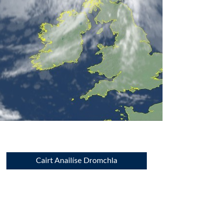
Cairt Anailíse Dromchla