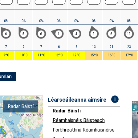
0%
0%
0%
0%
0%
0%
0%
0%
6
5
6
1
4
3
6
13
7
7
7
6
8
13
21
23
9ºC
10ºC
11ºC
12ºC
12ºC
15ºC
16ºC
17ºC
Iomlán
i
Léarscáileanna aimsire
Radar Báistí
Radar Báistí
Réamhaisnéis Báisteach
Forbhreathnú Réamhaisnéise