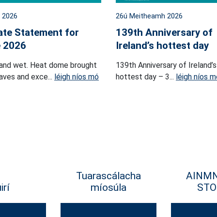
l 2026
26ú Meitheamh 2026
ate Statement for
139th Anniversary of
 2026
Ireland’s hottest day
and wet. Heat dome brought
139th Anniversary of Ireland’s
ves and exce...
léigh níos mó
hottest day – 3...
léigh níos m
Tuarascálacha
AINM
irí
míosúla
STO