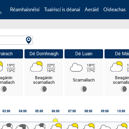
Réamhaisnéisí
Tuairiscí is déanaí
Aeráid
Oideachas
n
márach
Dé Domhnaigh
Dé Luain
Dé Mái
19ºC
22ºC
18ºC
1
13ºC
16ºC
17ºC
1
agánín
Beagánín
Beagán
Scamallach
mallach
scamallach
scamall
03:00
04:00
05:00
06:00
07:00
08:00
09:00
10:00