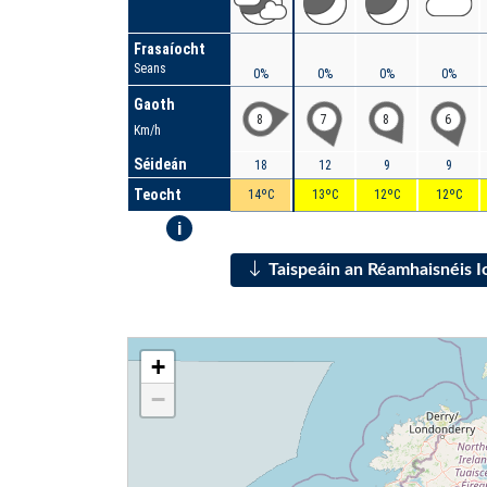
Frasaíocht
Seans
0%
0%
0%
0%
Gaoth
8
7
8
6
Km/h
Séideán
18
12
9
9
Teocht
14ºC
13ºC
12ºC
12ºC
i
Taispeáin an Réamhaisnéis 
+
−