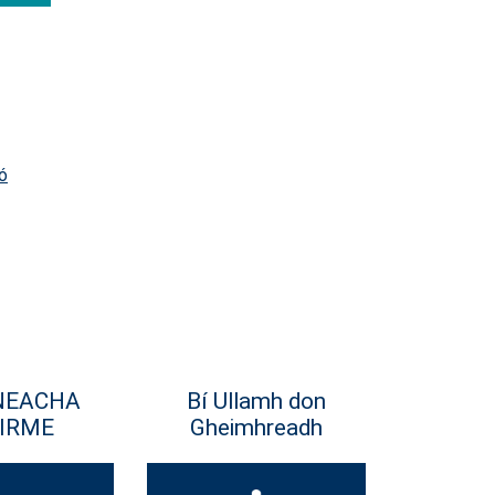
ó
NEACHA
Bí Ullamh don
IRME
Gheimhreadh