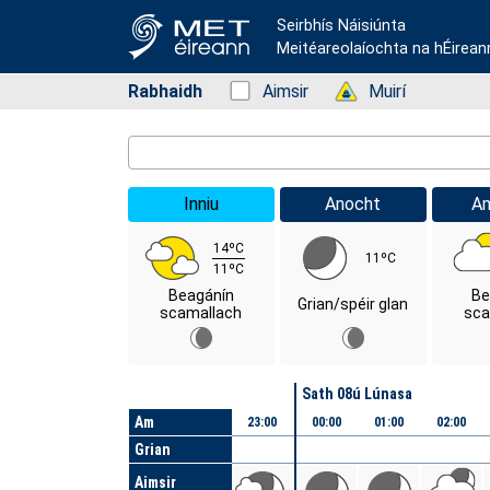
Seirbhís Náisiúnta
Meitéareolaíochta na hÉirean
Rabhaidh
Status: Green
Aimsir
Status: Green
Muirí
Location Search
Inniu
Anocht
A
14ºC
11ºC
11ºC
Beagánín
Be
Grian/spéir glan
scamallach
sca
Lá
Sath 08ú Lúnasa
Am
23:00
00:00
01:00
02:00
Grian
Aimsir