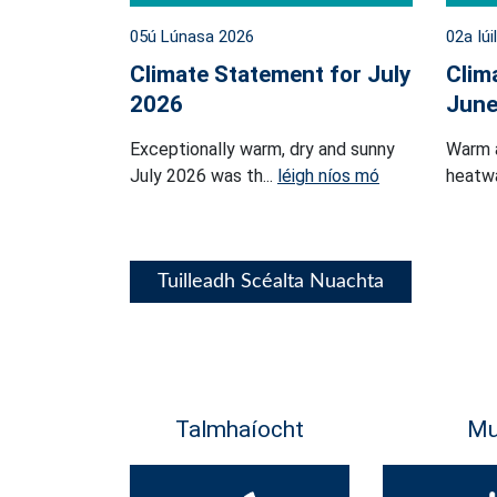
05ú Lúnasa 2026
02a Iúi
Climate Statement for July
Clim
2026
June
Exceptionally warm, dry and sunny
Warm 
July 2026 was th...
léigh níos mó
heatwa
Tuilleadh Scéalta Nuachta
Talmhaíocht
Mu