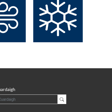
ardaigh
gh
Cuardaigh