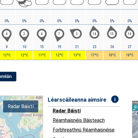
0%
0%
0%
0%
0%
0%
0%
0%
4
3
4
7
3
14
15
14
8
10
15
19
21
23
26
27
12ºC
12ºC
11ºC
12ºC
13ºC
17ºC
18ºC
18ºC
Iomlán
i
Léarscáileanna aimsire
Radar Báistí
Radar Báistí
Réamhaisnéis Báisteach
Forbhreathnú Réamhaisnéise