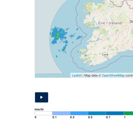
Leaflet
| Map data ©
OpenStreetMap
contr