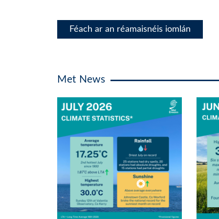
Féach ar an réamaisnéis iomlán
Met News