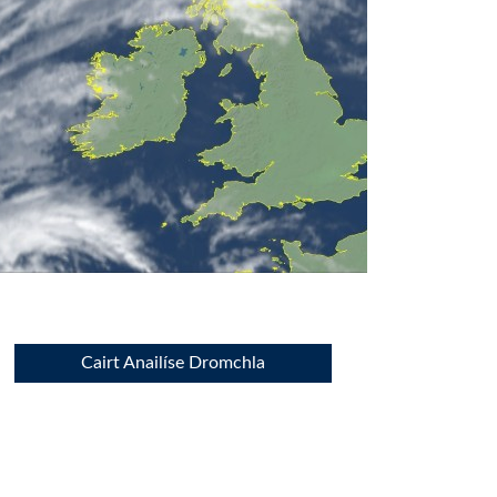
Cairt Anailíse Dromchla