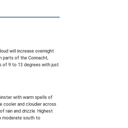
Cloud will increase overnight
in parts of the Connacht,
 of 9 to 13 degrees with just
inster with warm spells of
be cooler and cloudier across
f rain and drizzle. Highest
to moderate south to