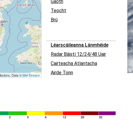
Gaoth
Teocht
Brú
Léarscáileanna Lánmhéide
Radar Báistí 12/24/48 Uair
Cairteacha Atlantacha
Airde Tonn
ibutors, Data ©
Met Éireann