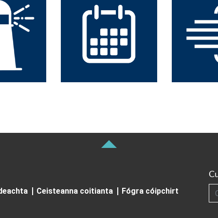
Cu
Cuardai
ideachta
Ceisteanna coitianta
Fógra cóipchirt