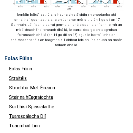
Iomláin báistí laethúla le haghaidh stáisiúin shionoptacha atá
lonnaithe i gcontaetha a raibh tionchar mór orthu ón 1 go dtí an 17
Samhain. Léirítear le barraí gorma an bháisteach a bhí ann roimh an
mbáisteach fhoircneach dhá lá, le barraí dearga an teagmhas
foircneach dhá lá (an 14 go dtí an 15) agus le barraí liatha an
bháisteach tar éis an teagmhais. Léirítear leis an líne dhubh an meán
rollach dhá lá.
Eolas Fúinn
Eolas Fúinn
Straitéis
Struchtúr Met Éireann
Stair na hEagraíochta
Seirbhísí Speisialaithe
Tuarascálacha Dlí
Teagmháil Linn