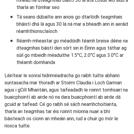
mhéad na dteagmhas báistí 30 lá atá cosúil leo siúd a
tharla an fómhar seo
Tá seans dúbailte ann anois go dtarlódh teagmhais
bháistí dhá lá agus 30 lá ná mar a bheadh ann in aeráid
réamhthionsclaíoch
Réamh-mheastar go méadóidh téamh breise déine na
dteagmhas báistí den sórt sin in Éirinn agus táthar ag
súil go mbeidh méaduithe 1.5°C, 2.0°C agus 3.0°C ar
théamh domhanda
Léirítear le sonraí hidriméadracha go raibh tuilte abhann
suntasacha mar thoradh ar Stoirm Claudia i Loch Garman
agus i gCill Mhantáin, agus taifeadadh le roinnt tomhsairí na
buaicphointí ab airde nó na dara buaicphointí ab airde dá
gcuid ar taifead. Cé go raibh sé sách neamhchoitianta,
tharla an teagmhas tar éis roinnt míonna nuair a bhí
báisteach os cionn an mheáin ann, rud a chuir go mór le
riosca tuilte.