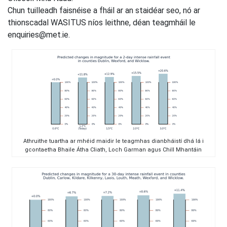
Chun tuilleadh faisnéise a fháil ar an staidéar seo, nó ar
thionscadal WASITUS níos leithne, déan teagmháil le
enquiries@met.ie.
Athruithe tuartha ar mhéid maidir le teagmhas dianbháistí dhá lá i
gcontaetha Bhaile Átha Cliath, Loch Garman agus Chill Mhantáin