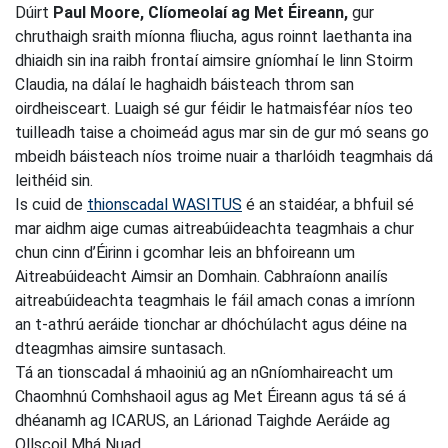
Dúirt
Paul Moore, Clíomeolaí ag Met Éireann,
gur
chruthaigh sraith míonna fliucha, agus roinnt laethanta ina
dhiaidh sin ina raibh frontaí aimsire gníomhaí le linn Stoirm
Claudia, na dálaí le haghaidh báisteach throm san
oirdheisceart. Luaigh sé gur féidir le hatmaisféar níos teo
tuilleadh taise a choimeád agus mar sin de gur mó seans go
mbeidh báisteach níos troime nuair a tharlóidh teagmhais dá
leithéid sin.
Is cuid de
thionscadal WASITUS
é an staidéar, a bhfuil sé
mar aidhm aige cumas aitreabúideachta teagmhais a chur
chun cinn d’Éirinn i gcomhar leis an bhfoireann um
Aitreabúideacht Aimsir an Domhain. Cabhraíonn anailís
aitreabúideachta teagmhais le fáil amach conas a imríonn
an t-athrú aeráide tionchar ar dhóchúlacht agus déine na
dteagmhas aimsire suntasach.
Tá an tionscadal á mhaoiniú ag an nGníomhaireacht um
Chaomhnú Comhshaoil agus ag Met Éireann agus tá sé á
dhéanamh ag ICARUS, an Lárionad Taighde Aeráide ag
Ollscoil Mhá Nuad.