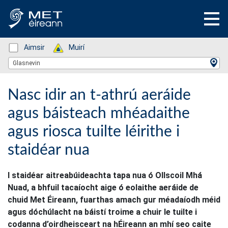
Status: Green
Aimsir
Status: Green
Muirí
Location Search
Glasnevin
Nasc idir an t-athrú aeráide
agus báisteach mhéadaithe
agus riosca tuilte léirithe i
staidéar nua
I staidéar aitreabúideachta tapa nua ó Ollscoil Mhá
Nuad, a bhfuil tacaíocht aige ó eolaithe aeráide de
chuid Met Éireann, fuarthas amach gur méadaíodh méid
agus dóchúlacht na báistí troime a chuir le tuilte i
codanna d’oirdheisceart na hÉireann an mhí seo caite