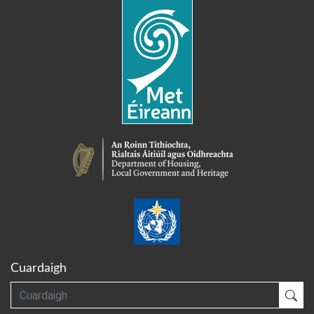
Cuardaigh
Cuardaigh
Cua