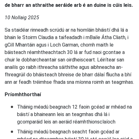
de bharr an athraithe aeráide arb é an duine is cúis leis.
10 Nollaig 2025
Sa staidéar rinneadh scrúdú ar na hiomláin bháistí dhá lá a
bhain le Stoirm Claudia a taifeadadh i mBaile Átha Cliath, i
gCill Mhantáin agus i Loch Garman, chomh maith le
báisteach réamhtheachtach 30 lá ar fud naoi gcontae a
chuir le dobharcheantair san oirdheisceart. Léirítear san
anailís go raibh ithreacha sáithithe agus aibhneacha an-
fhreagrúil do bháisteach bhreise de bharr dálaí fliucha a bhí
ann ar feadh tréimhse fhada sna míonna roimh an teagmhas.
Príomhthorthaí
Tháinig méadú beagnach 12 faoin gcéad ar mhéad na
báistí a bhaineann leis an teagmhas dhá lá i
gcomparáid leis an aeráid réamhthionsclaíoch
Tháinig méadú beagnach seacht faoin gcéad ar