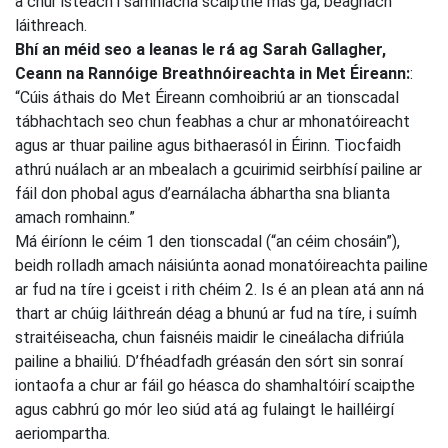
a chur isteach i samhlacha scaipthe más gá, beagnach
láithreach.
Bhí an méid seo a leanas le rá ag Sarah Gallagher,
Ceann na Rannóige Breathnóireachta in Met Éireann:
:
“Cúis áthais do Met Éireann comhoibriú ar an tionscadal
tábhachtach seo chun feabhas a chur ar mhonatóireacht
agus ar thuar pailine agus bithaerasól in Éirinn. Tiocfaidh
athrú nuálach ar an mbealach a gcuirimid seirbhísí pailine ar
fáil don phobal agus d’earnálacha ábhartha sna blianta
amach romhainn.”
Má éiríonn le céim 1 den tionscadal (“an céim chosáin”),
beidh rolladh amach náisiúnta aonad monatóireachta pailine
ar fud na tíre i gceist i rith chéim 2. Is é an plean atá ann ná
thart ar chúig láithreán déag a bhunú ar fud na tíre, i suímh
straitéiseacha, chun faisnéis maidir le cineálacha difriúla
pailine a bhailiú. D’fhéadfadh gréasán den sórt sin sonraí
iontaofa a chur ar fáil go héasca do shamhaltóirí scaipthe
agus cabhrú go mór leo siúd atá ag fulaingt le hailléirgí
aeriompartha.