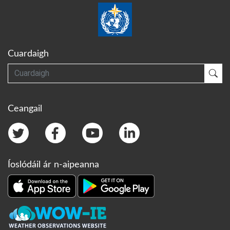
Cuardaigh
Cuardaigh
Cua
Ceangail
Íoslódáil ár n-aipeanna