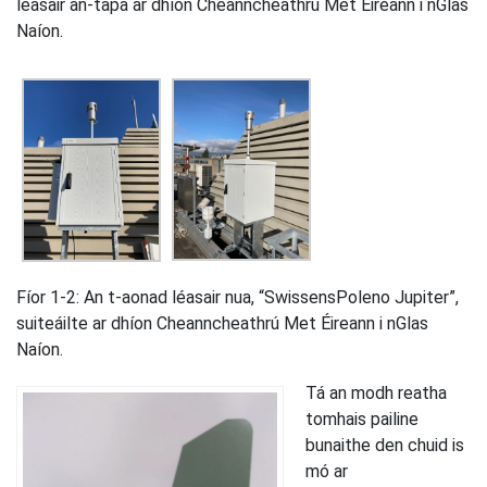
léasair an-tapa ar dhíon Cheanncheathrú Met Éireann i nGlas
Naíon.
Fíor 1-2: An t-aonad léasair nua, “SwissensPoleno Jupiter”,
suiteáilte ar dhíon Cheanncheathrú Met Éireann i nGlas
Naíon.
Tá an modh reatha
tomhais pailine
bunaithe den chuid is
mó ar