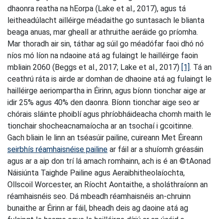
dhaonra reatha na hEorpa (Lake et al., 2017), agus tá
leitheadúlacht ailléirge méadaithe go suntasach le blianta
beaga anuas, mar gheall ar athruithe aeráide go príomha.
Mar thoradh air sin, táthar ag súil go méadófar faoi dhó nó
níos mó líon na ndaoine atá ag fulaingt le hailléirge faoin
mbliain 2060 (Beggs et al., 2017; Lake et al., 2017)
[1]
. Tá an
ceathrú ráta is airde ar domhan de dhaoine atá ag fulaingt le
hailléirge aeriompartha in Éirinn, agus bíonn tionchar aige ar
idir 25% agus 40% den daonra. Bíonn tionchar aige seo ar
chórais sláinte phoiblí agus phríobháideacha chomh maith le
tionchair shocheacnamaíocha ar an tsochaí i gcoitinne.
Gach bliain le linn an tséasúir pailine, cuireann Met Éireann
seirbhís réamhaisnéise pailine
ar fáil ar a shuíomh gréasáin
agus ar a aip don trí lá amach romhainn, ach is é an ©tAonad
Náisiúnta Taighde Pailine agus Aeraibhitheolaíochta,
Ollscoil Worcester, an Ríocht Aontaithe, a sholáthraíonn an
réamhaisnéis seo. Dá mbeadh réamhaisnéis an-chruinn
bunaithe ar Éirinn ar fáil, bheadh deis ag daoine atá ag