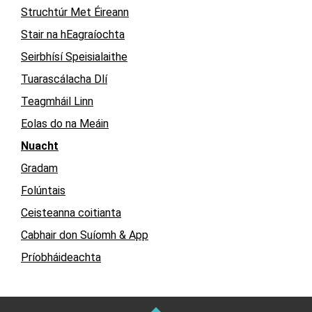
Struchtúr Met Éireann
Stair na hEagraíochta
Seirbhísí Speisialaithe
Tuarascálacha Dlí
Teagmháil Linn
Eolas do na Meáin
Nuacht
Gradam
Folúntais
Ceisteanna coitianta
Cabhair don Suíomh & App
Príobháideachta