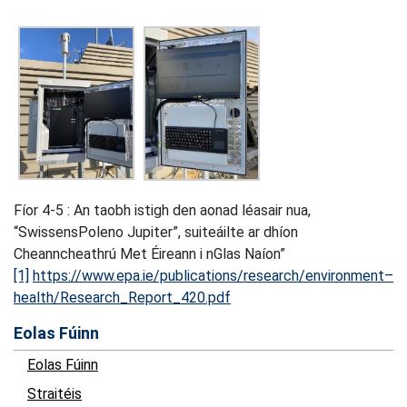
Fíor 4-5 : An taobh istigh den aonad léasair nua,
“SwissensPoleno Jupiter”, suiteáilte ar dhíon
Cheanncheathrú Met Éireann i nGlas Naíon”
[1]
https://www.epa.ie/publications/research/environment–
health/Research_Report_420.pdf
Eolas Fúinn
Eolas Fúinn
Straitéis