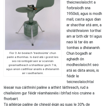
theicneolaíocht a
forbraíodh sna
1950idí, agus is modh
mall, casta agus dian
ar shaothar atá ann, a
sholáthraíonn torthaí
am ar bith idir trí agus
naoi lá tar éis an
tomhas a dhéanamh.
Chun bogadh ar
Fíor 3: An bealach ‘traidisiúnta’ chun
pailin a thomhas. Is éard atá i gceist leis
aghaidh ón
seo ná iontógáil aeir ar scannán
modheolaíocht seo
greamaitheach a bhailítear gach 7 lá,
agus ansin caithfear anailís a dhéanamh
atá as dáta anois, is
air i saotharlann.
féidir le
teicneolaíochtaí
léasair nua cáithníní pailine a aithint láithreach, rud a
chiallaíonn gur féidir réamhaisnéis i bhfad níos cruinne a
fhorbairt.
Tá ailléirge pailine de chineál éigin ag suas le 30% de