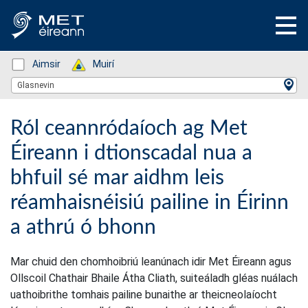
Status: Green
Aimsir
Status: Green
Muirí
Location Search
Glasnevin
Ról ceannródaíoch ag Met
Éireann i dtionscadal nua a
bhfuil sé mar aidhm leis
réamhaisnéisiú pailine in Éirinn
a athrú ó bhonn
Mar chuid den chomhoibriú leanúnach idir Met Éireann agus
Ollscoil Chathair Bhaile Átha Cliath, suiteáladh gléas nuálach
uathoibrithe tomhais pailine bunaithe ar theicneolaíocht