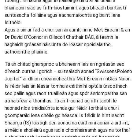
fulaingt le hasma agus le hailléirge díriú ar an úsáid a
bhaineann siad as frith-hiostaimíní, agus bheadh buntáistí
suntasacha folláine agus eacnamaíochta ag baint lena
leithéid.
Agus é sin ar fad á chur san áireamh, rinne Met Éireann & an
Dr David O’Connor in Ollscoil Chathair BÁC, áiteamh le
haghaidh gréasán náisiúnta de léasair speisialaithe,
uathoibrithe phailine.
Tá an chéad gharsprioc a bhaineann leis an ngréasán seo
díreach curtha i gcrích – suiteáladh aonad “SwissensPoleno
Jupiter” ar dhíon cheanncheathrú Met Éireann i nGlas Naíon.
Is féidir leis an léasar tomhais cáithníní optúla úrscothach
seo pailin agus raon truailleán agus spór aeriompartha san
atmaisféar a thomhas. Tá an t-aonad ag rith taobh le
haonad níos traidisiúnta ionas gur féidir torthaí a chur i
gcomparáid lena chéile go héasca. Is féidir le hIntleacht
Shaorga (IS) laistigh den aonad na cáithníní aonair a aithint,
a méid a shoiléiriú agus iad a chomhaireamh agus na torthaí