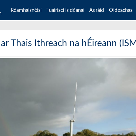
Réamhaisnéisí
Tuairiscí is déanaí
Aeráid
Oideachas
n
ar Thais Ithreach na hÉireann (I