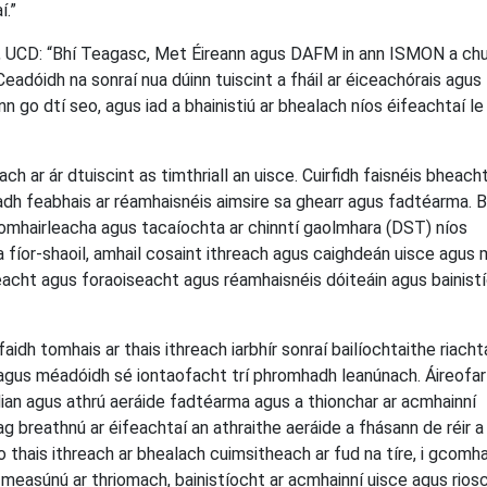
í.”
a, UCD: “Bhí Teagasc, Met Éireann agus DAFM in ann ISMON a chu
 Ceadóidh na sonraí nua dúinn tuiscint a fháil ar éiceachórais agus
n go dtí seo, agus iad a bhainistiú ar bhealach níos éifeachtaí le 
h ar ár dtuiscint as timthriall an uisce. Cuirfidh faisnéis bheacht
adh feabhais ar réamhaisnéis aimsire sa ghearr agus fadtéarma. 
 comhairleacha agus tacaíochta ar chinntí gaolmhara (DST) níos
 fíor-shaoil, amhail cosaint ithreach agus caighdeán uisce agus 
eacht agus foraoiseacht agus réamhaisnéis dóiteáin agus bainist
aidh tomhais ar thais ithreach iarbhír sonraí bailíochtaithe riach
agus méadóidh sé iontaofacht trí phromhadh leanúnach. Áireofar 
dian agus athrú aeráide fadtéarma agus a thionchar ar acmhainní
 breathnú ar éifeachtaí an athraithe aeráide a fhásann de réir a 
 thais ithreach ar bhealach cuimsitheach ar fud na tíre, i gcomha
, measúnú ar thriomach, bainistíocht ar acmhainní uisce agus rios