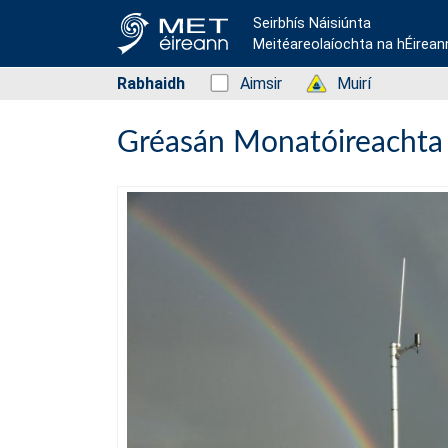
Seirbhís Náisiúnta
Meitéareolaíochta na hÉirean
Rabhaidh
Status: Green
Aimsir
Status: Green
Muirí
Gréasán Monatóireachta 