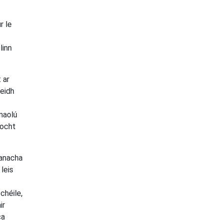
r le
linn
 ar
Beidh
maolú
íocht
tanacha
leis
chéile,
ir
ca