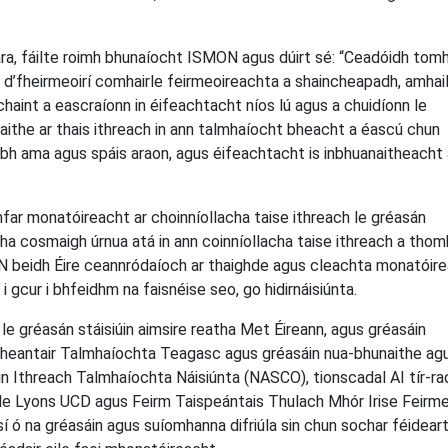
ara, fáilte roimh bhunaíocht ISMON agus dúirt sé: “Ceadóidh tomh
 d’fheirmeoirí comhairle feirmeoireachta a shaincheapadh, amhai
haint a eascraíonn in éifeachtacht níos lú agus a chuidíonn le
saithe ar thais ithreach in ann talmhaíocht bheacht a éascú chun
haobh ama agus spáis araon, agus éifeachtacht is inbhuanaitheacht
nfar monatóireacht ar choinníollacha taise ithreach le gréasán
gha cosmaigh úrnua atá in ann coinníollacha taise ithreach a thom
ON beidh Éire ceannródaíoch ar thaighde agus cleachta monatóir
 gcur i bhfeidhm na faisnéise seo, go hidirnáisiúnta.
e gréasán stáisiúin aimsire reatha Met Éireann, agus gréasáin
cheantair Talmhaíochta Teagasc agus gréasáin nua-bhunaithe ag
n Ithreach Talmhaíochta Náisiúnta (NASCO), tionscadal AI tír-rao
 Lyons UCD agus Feirm Taispeántais Thulach Mhór Irise Feirmeo
isí ó na gréasáin agus suíomhanna difriúla sin chun sochar féidear