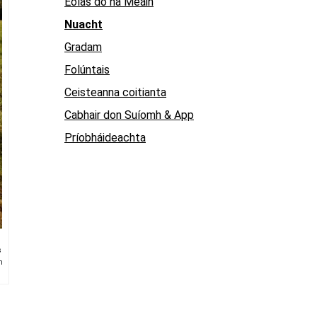
Eolas do na Meáin
Nuacht
Gradam
Folúntais
Ceisteanna coitianta
Cabhair don Suíomh & App
Príobháideachta
s
h