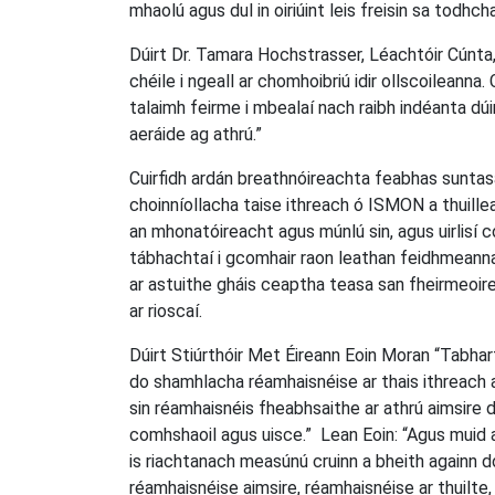
mhaolú agus dul in oiriúint leis freisin sa todhcha
Dúirt Dr. Tamara Hochstrasser, Léachtóir Cúnt
chéile i ngeall ar chomhoibriú idir ollscoileanna.
talaimh feirme i mbealaí nach raibh indéanta dúin
aeráide ag athrú.”
Cuirfidh ardán breathnóireachta feabhas suntasac
choinníollacha taise ithreach ó ISMON a thuille
an mhonatóireacht agus múnlú sin, agus uirlisí
tábhachtaí i gcomhair raon leathan feidhmeanna
ar astuithe gháis ceaptha teasa san fheirmeoir
ar rioscaí.
Dúirt Stiúrthóir Met Éireann Eoin Moran “Tabharf
do shamhlacha réamhaisnéise ar thais ithreach 
sin réamhaisnéis fheabhsaithe ar athrú aimsire 
comhshaoil agus uisce.” Lean Eoin: “Agus muid ag
is riachtanach measúnú cruinn a bheith againn do
réamhaisnéise aimsire, réamhaisnéise ar thuilte