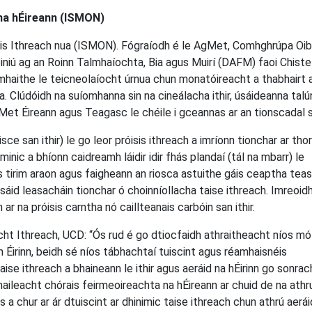
na hÉireann (ISMON)
is Ithreach nua (ISMON). Fógraíodh é le AgMet, Comhghrúpa Oib
iú ag an Roinn Talmhaíochta, Bia agus Muirí (DAFM) faoi Chiste
mhaithe le teicneolaíocht úrnua chun monatóireacht a thabhairt 
a. Clúdóidh na suíomhanna sin na cineálacha ithir, úsáideanna tal
, Met Éireann agus Teagasc le chéile i gceannas ar an tionscadal 
ce san ithir) le go leor próisis ithreach a imríonn tionchar ar tho
nic a bhíonn caidreamh láidir idir fhás plandaí (tál na mbarr) le
us tirim araon agus faigheann an riosca astuithe gáis ceaptha tea
úsáid leasacháin tionchar ó choinníollacha taise ithreach. Imreoid
n ar na próisis carntha nó caillteanais carbóin san ithir.
ocht Ithreach, UCD: “Ós rud é go dtiocfaidh athraitheacht níos m
n Éirinn, beidh sé níos tábhachtaí tuiscint agus réamhaisnéis
ise ithreach a bhaineann le ithir agus aeráid na hÉirinn go sonrach
aileacht chórais feirmeoireachta na hÉireann ar chuid de na athr
 a chur ar ár dtuiscint ar dhinimic taise ithreach chun athrú aerá