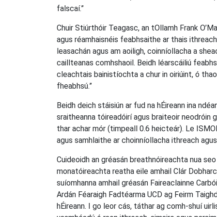
falscaí.”
Chuir Stiúrthóir Teagasc, an tOllamh Frank O’M
agus réamhaisnéis feabhsaithe ar thais ithreach
leasachán agus am aoiligh, coinníollacha a sheac
caillteanas comhshaoil. Beidh léarscáiliú feabh
cleachtais bainistíochta a chur in oiriúint, ó t
fheabhsú.”
Beidh deich stáisiún ar fud na hÉireann ina ndéa
sraitheanna tóireadóirí agus braiteoir neodróin 
thar achar mór (timpeall 0.6 heicteár). Le ISM
agus samhlaithe ar choinníollacha ithreach agus i
Cuideoidh an gréasán breathnóireachta nua seo l
monatóireachta reatha eile amhail Clár Dobhar
suíomhanna amhail gréasán Faireaclainne Carbói
Ardán Féaraigh Fadtéarma UCD ag Feirm Taighde
hÉireann. I go leor cás, táthar ag comh-shuí uirl