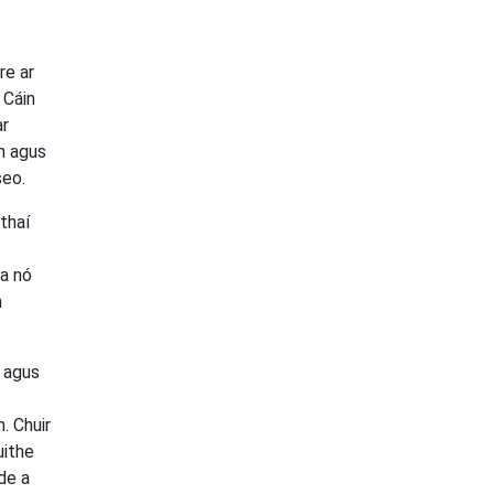
re ar
 Cáin
ar
ún agus
seo.
rthaí
sa nó
h
ó agus
. Chuir
uithe
ide a