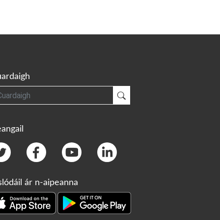
ardaigh
gh
Cuardaigh
angail
slódáil ár n-aipeanna