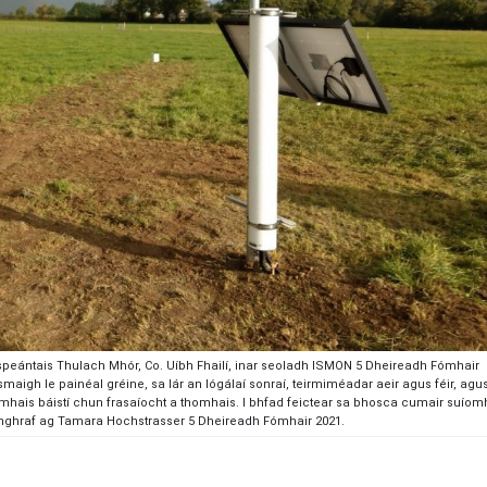
speántais Thulach Mhór, Co. Uíbh Fhailí, inar seoladh ISMON 5 Dheireadh Fómhair
maigh le painéal gréine, sa lár an lógálaí sonraí, teirmiméadar aeir agus féir, agu
tomhais báistí chun frasaíocht a thomhais. I bhfad feictear sa bhosca cumair suíom
rianghraf ag Tamara Hochstrasser 5 Dheireadh Fómhair 2021.