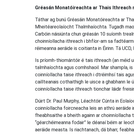
Gréasán Monatóireachta ar Thais Ithreach 
Táthar ag bunú Gréasáin Monatóireachta ar Tha
Mheitéareolaíocht Thalmhaíochta. Tugadh maoin
Carbóin náisiúnta chun gréasán 10 suíomh treal
choinníollacha ithreach i bhfíor-am sa fadtéarm
réimeanna aeráide is coitianta in Éirinn. Tá UCD
Is príomh-thiomántóir é tais ithreach (an méid uis
talmhaíochta agus comhshaoil. Mar shampla, is mi
coinníollacha taise ithreach i dtréimhsí tais ag
caillteanais cothaithigh le uisce a ghabhann le 
coinníollacha taise ithreach tionchar láidir freisi
Dúirt Dr. Paul Murphy, Léachtóir Cúnta in Eolaí
coinníollacha foircneacha leis an athrú aeráide i
fheabhsaithe a bheith againn ar choinníollacha ta
“géarchéimeanna fodair” le déanaí béim ar leoch
aeráide measta. Is riachtanach, dá bharr, feabhas