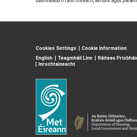
uasmhéadú ó raon ithreach, aimsire agus paraim
Cookies Settings
Cookie Information
English
Teagmháil Linn
Ráiteas Príobhá
Inrochtaineacht