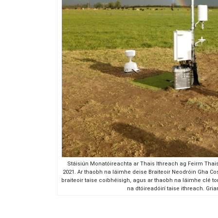
Stáisiún Monatóireachta ar Thais Ithreach ag Feirm Thai
2021. Ar thaobh na láimhe deise Braiteoir Neodróin Gha Cos
braiteoir taise coibhéisigh, agus ar thaobh na láimhe clé 
na dtóireadóirí taise ithreach. G