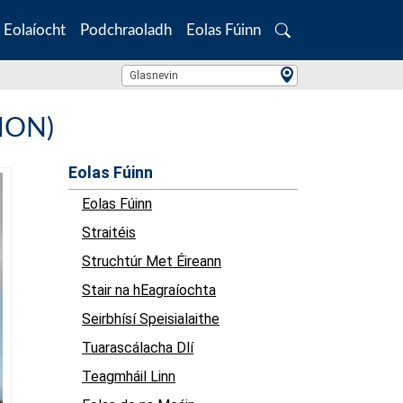
Eolaíocht
Podchraoladh
Eolas Fúinn
Search
Location Search
Glasnevin
SMON)
Eolas Fúinn
Eolas Fúinn
Straitéis
Struchtúr Met Éireann
Stair na hEagraíochta
Seirbhísí Speisialaithe
Tuarascálacha Dlí
Teagmháil Linn