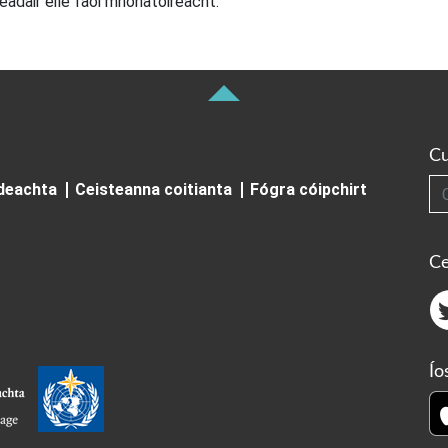
éadair eile faoi mhonatóireacht.
Cu
Cuardai
ideachta
Ceisteanna coitianta
Fógra cóipchirt
Ce
Ío