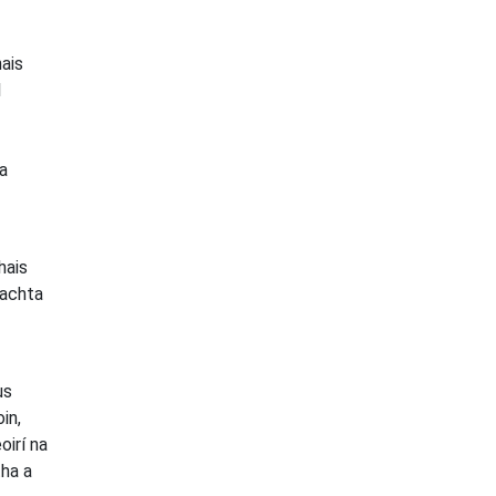
ais
l
 a
hais
eachta
us
in,
irí na
tha a