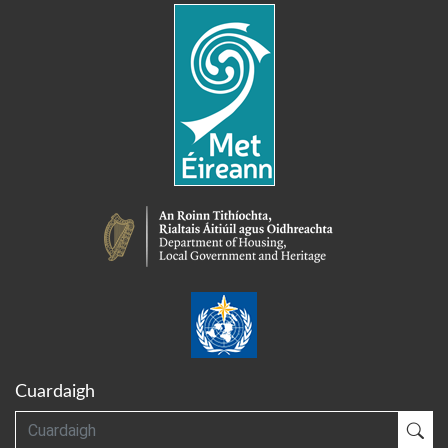
Cuardaigh
Cuardaigh
Cua