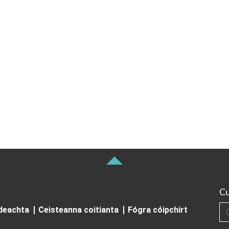
Cu
Cuardai
ideachta
Ceisteanna coitianta
Fógra cóipchirt