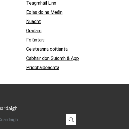
Teagmháil Linn
Eolas do na Meáin
Nuacht
Gradam
Folúntais
Ceisteanna coitianta
Cabhair don Suíomh & App
Príobháideachta
ardaigh
gh
Cuardaigh