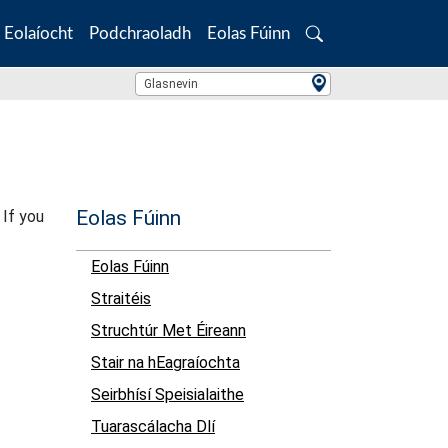
Eolaíocht
Podchraoladh
Eolas Fúinn
Search
Location Search
Glasnevin
Eolas Fúinn
 If you
Eolas Fúinn
Straitéis
Struchtúr Met Éireann
Stair na hEagraíochta
Seirbhísí Speisialaithe
Tuarascálacha Dlí