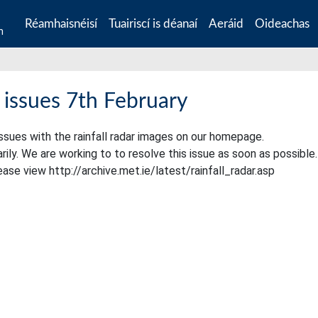
Réamhaisnéisí
Tuairiscí is déanaí
Aeráid
Oideachas
n
l issues 7th February
ssues with the rainfall radar images on our homepage.
y. We are working to to resolve this issue as soon as possible.
ease view http://archive.met.ie/latest/rainfall_radar.asp