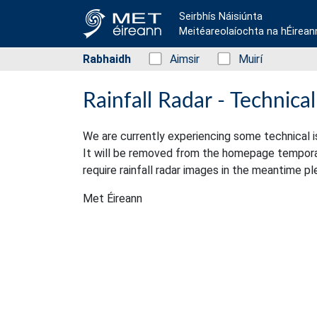
Seirbhís Náisiúnta
Meitéareolaíochta na hÉirean
Rabhaidh
Status: Green
Aimsir
Status: Green
Muirí
Rainfall Radar - Technica
We are currently experiencing some technical i
It will be removed from the homepage temporaril
require rainfall radar images in the meantime pl
Met Éireann