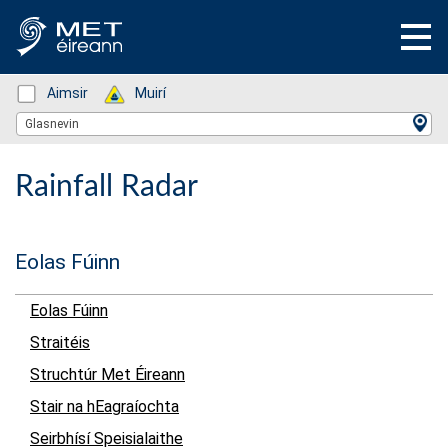
Status: Green
Aimsir
Status: Green
Muirí
Location Search
Glasnevin
Rainfall Radar
Eolas Fúinn
Eolas Fúinn
Straitéis
Struchtúr Met Éireann
Stair na hEagraíochta
Seirbhísí Speisialaithe