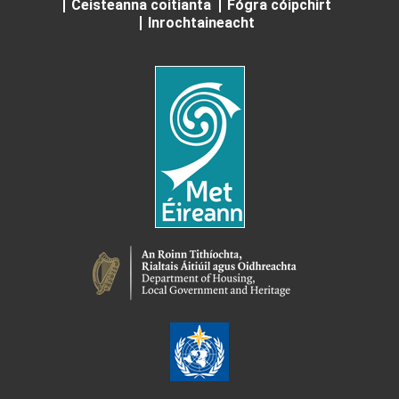
Ceisteanna coitianta
Fógra cóipchirt
Inrochtaineacht