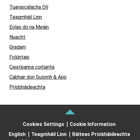
Tuarascálacha Dlí
Teagmháil Linn
Eolas do na Meáin
Nuacht
Gradam
Folúntais
Ceisteanna coitianta
Cabhair don Suíomh & App
Príobháideachta
Cookies Settings
Cookie Information
English
Teagmháil Linn
Ráiteas Príobháideachta