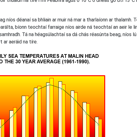
ir thuaidh na tíre i mí Feabhra agus ó 16°C ó dheas go dtí 13°C i
eag níos déanaí sa bhliain ar muir ná mar a tharlaíonn ar thalamh. 
rálta, bíonn teochtaí farraige níos airde ná teochtaí an aeir le li
a samhradh. Tá na héagsúlachtaí sa dá chás réasúnta beag, níos lú
 ar aeráid na tíre.