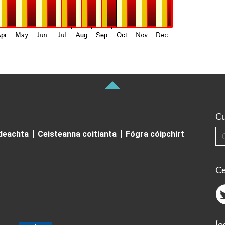
Cu
Cuardai
ideachta
Ceisteanna coitianta
Fógra cóipchirt
Ce