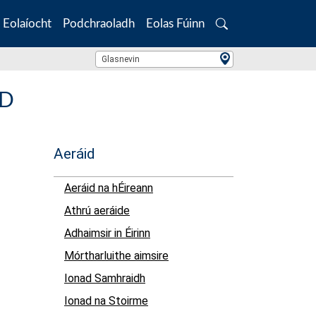
Eolaíocht
Podchraoladh
Eolas Fúinn
Search
Location Search
Glasnevin
AD
Aeráid
Aeráid na hÉireann
Athrú aeráide
Adhaimsir in Éirinn
Mórtharluithe aimsire
Ionad Samhraidh
Ionad na Stoirme