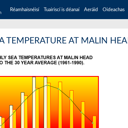
Réamhaisnéisí
Tuairiscí is déanaí
Aeráid
Oideachas
n
A TEMPERATURE AT MALIN HE