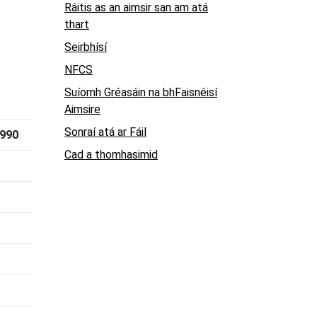
Ráitis as an aimsir san am atá
thart
Seirbhísí
NFCS
Suíomh Gréasáin na bhFaisnéisí
Aimsire
Sonraí atá ar Fáil
990
Cad a thomhasimid