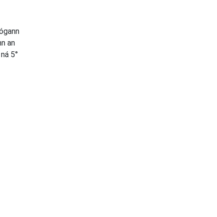
Tógann
nn an
 ná 5°