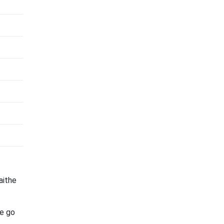
aithe
re go