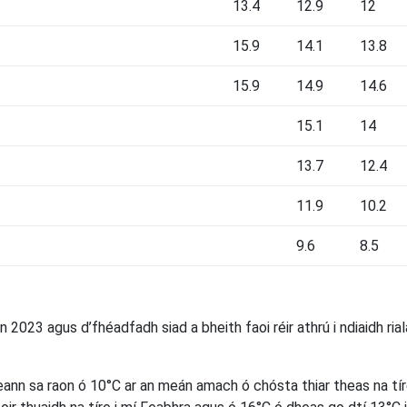
13.4
12.9
12
15.9
14.1
13.8
15.9
14.9
14.6
15.1
14
13.7
12.4
11.9
10.2
9.6
8.5
n 2023 agus d’fhéadfadh siad a bheith faoi réir athrú i ndiaidh rial
eann sa raon ó 10°C ar an meán amach ó chósta thiar theas na tí