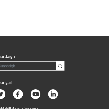
ardaigh
gh
Cuardaigh
angail