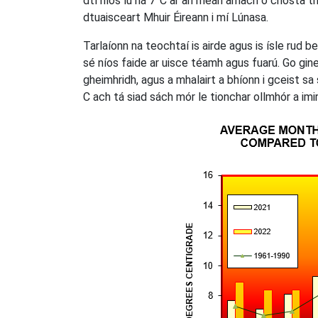
dtí níos lú ná 7°C ar an meán amach ó chósta tho
dtuaisceart Mhuir Éireann i mí Lúnasa.
Tarlaíonn na teochtaí is airde agus is ísle rud b
sé níos faide ar uisce téamh agus fuarú. Go ginea
gheimhridh, agus a mhalairt a bhíonn i gceist s
C ach tá siad sách mór le tionchar ollmhór a imirt