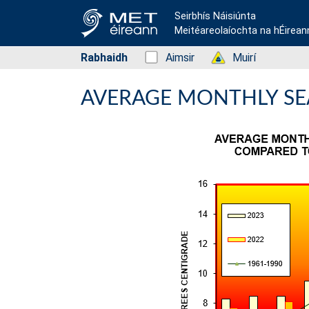
Seirbhís Náisiúnta
Meitéareolaíochta na hÉirean
Rabhaidh
Status: Green
Aimsir
Status: Green
Muirí
AVERAGE MONTHLY SE