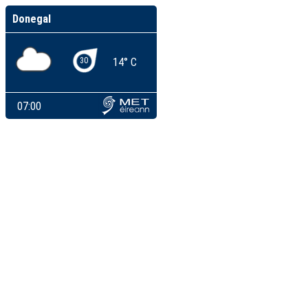
Donegal
30
14° C
07:00